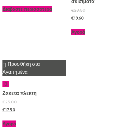
σκισιματα
Διαβάστε περισσότερα
€
28.00
€
19.60
Αγορά
Προσθήκη στα
Αγαπημένα
Ζακετα πλεκτη
€
25.00
€
17.50
Αγορά