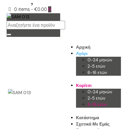
0 items
-
€0.00
0
Αρχική
Αγόρι
0-24 μηνών
2-5 ετών
6-16 ετών
Κορίτσι
0-24 μηνών
2-5 ετών
6-16 ετών
Κατάστημα
Σχετικά Με Εμάς