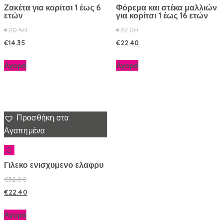
Ζακέτα για κορίτσι 1 έως 6
Φόρεμα και στέκα μαλλιών
ετών
για κορίτσι 1 έως 16 ετών
€
20.50
€
32.00
€
14.35
€
22.40
Αγορά
Αγορά
Προσθήκη στα
Αγαπημένα
Γιλεκο ενισχυμενο ελαφρυ
€
32.00
€
22.40
Αγορά