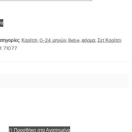
να
ατηγορίες:
Κορίτσι
,
0-24 μηνών
,
Bebe
,
φόρμα
,
Σετ Κορίτσι
D:
71077
Προσθήκη στα Αγαπημένα