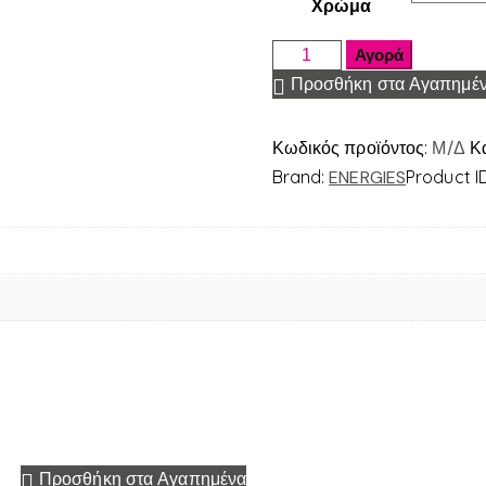
Χρώμα
Αγορά
Προσθήκη στα Αγαπημέ
Κωδικός προϊόντος:
Μ/Δ
Κ
Brand:
ENERGIES
Product I
Προσθήκη στα Αγαπημένα