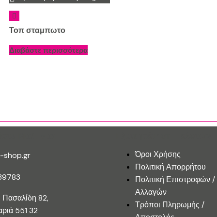
Τοπ σταμπωτο
Διαβάστε περισσότερα
ίστε Μαζί Μας
Εξυπηρέτηση Πελατών
Όροι Χρήσης
-shop.gr
Πολιτική Απορρήτου
39783
Πολιτική Επιστροφών /
Αλλαγών
 Πασαλίδη 82,
Τρόποι Πληρωμής /
ριά 551 32