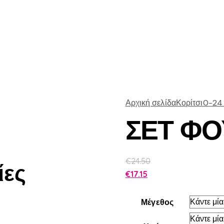
Αρχική σελίδα
Κορίτσι
0-24
ΣΕΤ ΦΟ
€
24.50
ίες
€
17.15
Μέγεθος