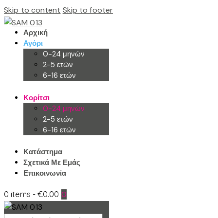
Skip to content
Skip to footer
Αρχική
Αγόρι
0-24 μηνών
2-5 ετών
6-16 ετών
Κορίτσι
0-24 μηνών
2-5 ετών
6-16 ετών
Κατάστημα
Σχετικά Με Εμάς
Επικοινωνία
0 items
-
€0.00
0