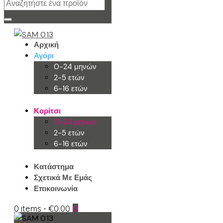
Αρχική
Αγόρι
0-24 μηνών
2-5 ετών
6-16 ετών
Κορίτσι
0-24 μηνών
2-5 ετών
6-16 ετών
Κατάστημα
Σχετικά Με Εμάς
Επικοινωνία
0 items
-
€0.00
0