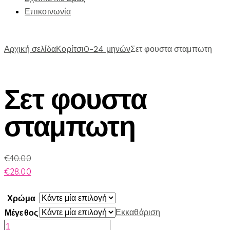
Επικοινωνία
Αρχική σελίδα
Κορίτσι
0-24 μηνών
Σετ φουστα σταμπωτη
Σετ φουστα
σταμπωτη
€
40.00
€
28.00
Χρώμα
Εκκαθάριση
Μέγεθος
Σετ