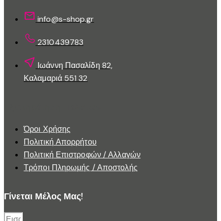
σελίδα
του
info@s-shop.gr
προϊόντος
2310439783
Ιωάννη Πασαλίδη 82,
Καλαμαριά 551 32
Εξυπηρέτηση Πελατών
Όροι Χρήσης
Πολιτική Απορρήτου
Πολιτική Επιστροφών / Αλλαγών
Τρόποι Πληρωμής / Αποστολής
Γίνεται Μέλος Μας!