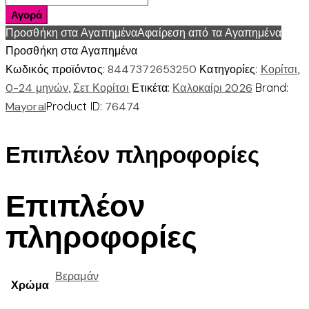
φουστα
Αγορά
σταμπωτη
Προσθήκη στα Αγαπημένα
Αφαίρεση από τα Αγαπημένα
ποσότητα
Προσθήκη στα Αγαπημένα
Κωδικός προϊόντος:
8447372653250
Κατηγορίες:
Κορίτσι
,
0-24 μηνών
,
Σετ Κορίτσι
Ετικέτα:
Καλοκαίρι 2026
Brand:
Mayoral
Product ID:
76474
Επιπλέον πληροφορίες
Επιπλέον
πληροφορίες
Βεραμάν
Χρώμα