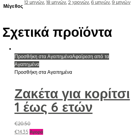
12 μηνών
,
18 μηνών
,
2 χρονών
,
6 μηνών
,
9 μηνών
Μέγεθος
Σχετικά προϊόντα
Προσθήκη στα Αγαπημένα
Αφαίρεση από τα
Αγαπημένα
Προσθήκη στα Αγαπημένα
Ζακέτα για κορίτσι
1 έως 6 ετών
€
20.50
Αυτό
€
14.35
Αγορά