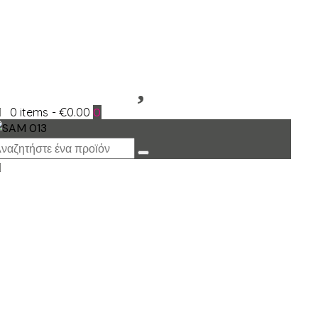
0 items
-
€0.00
0