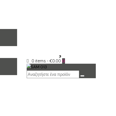
0 items
-
€0.00
0