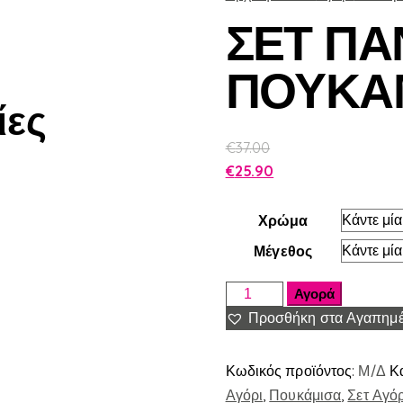
ΣΕΤ ΠΑ
ΠΟΥΚΑ
ίες
€
37.00
€
25.90
Χρώμα
Μέγεθος
Αγορά
Προσθήκη στα Αγαπημ
Κωδικός προϊόντος:
Μ/Δ
Κ
Αγόρι
,
Πουκάμισα
,
Σετ Αγόρ