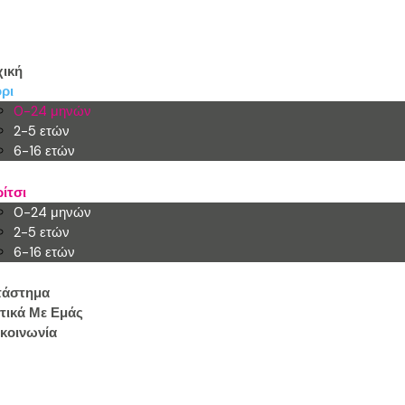
ική
ρι
0-24 μηνών
2-5 ετών
6-16 ετών
ίτσι
0-24 μηνών
2-5 ετών
6-16 ετών
τάστημα
τικά Με Εμάς
κοινωνία