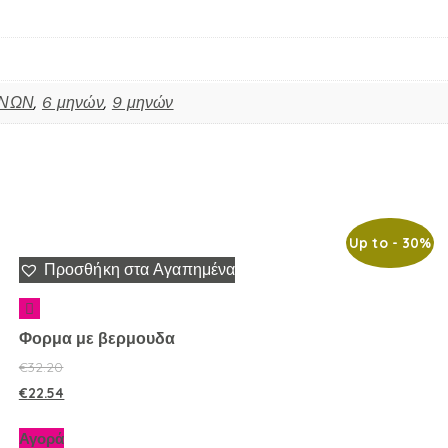
ΗΝΩΝ
,
6 μηνών
,
9 μηνών
Up to
- 30%
Προσθήκη στα Αγαπημένα
Φορμα με βερμουδα
€
32.20
€
22.54
Αγορά