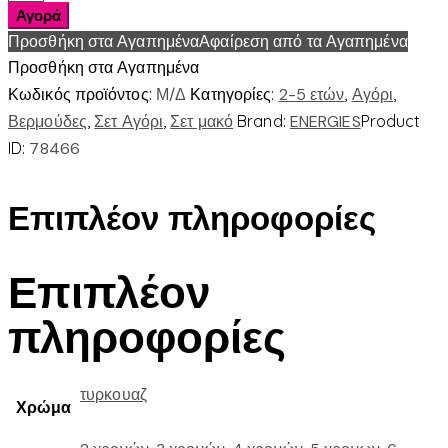
ΜΕ
Αγορά
ΦΟΙΝΙΚΕΣ
Προσθήκη στα Αγαπημένα
Αφαίρεση από τα Αγαπημένα
ποσότητα
Προσθήκη στα Αγαπημένα
Κωδικός προϊόντος:
Μ/Δ
Κατηγορίες:
2-5 ετών
,
Αγόρι
,
Βερμούδες
,
Σετ Αγόρι
,
Σετ μακό
Brand:
ENERGIES
Product
ID:
78466
Επιπλέον πληροφορίες
Επιπλέον
πληροφορίες
τυρκουαζ
Χρώμα