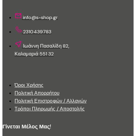
στη
Επικοινωνίστε Μαζί Μας
σελίδα
του
info@s-shop.gr
προϊόντος
2310439783
Ιωάννη Πασαλίδη 82,
Καλαμαριά 551 32
Εξυπηρέτηση Πελατών
Όροι Χρήσης
Πολιτική Απορρήτου
Πολιτική Επιστροφών / Αλλαγών
Τρόποι Πληρωμής / Αποστολής
Γίνεται Μέλος Μας!