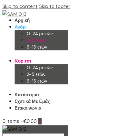
Skip to content
Skip to footer
Αρχική
Αγόρι
0-24 μηνών
2-5 ετών
6-16 ετών
Κορίτσι
0-24 μηνών
2-5 ετών
6-16 ετών
Κατάστημα
Σχετικά Με Εμάς
Επικοινωνία
0 items
-
€0.00
0