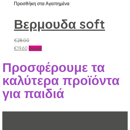
πολλαπλές
Προσθήκη στα Αγαπημένα
παραλλαγές.
Οι
Βερμουδα soft
επιλογές
μπορούν
€
28.00
να
Αυτό
€
19.60
επιλεγούν
Αγορά
το
στη
Προσφέρουμε τα
προϊόν
σελίδα
έχει
του
καλύτερα προϊόντα
πολλαπλές
προϊόντος
παραλλαγές.
για παιδιά
Οι
επιλογές
μπορούν
να
επιλεγούν