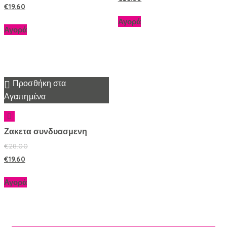
€
19.60
Αγορά
Αγορά
Προσθήκη στα
Αγαπημένα
Ζακετα συνδυασμενη
€
28.00
€
19.60
Αγορά