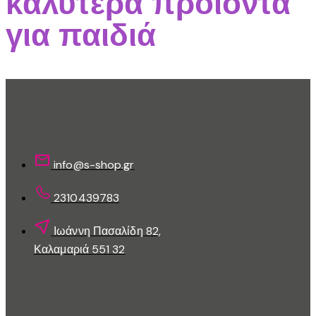
καλύτερα προϊόντα
παραλλαγές.
για παιδιά
Οι
επιλογές
μπορούν
να
επιλεγούν
στη
Επικοινωνίστε Μαζί Μας
σελίδα
του
info@s-shop.gr
προϊόντος
2310439783
Ιωάννη Πασαλίδη 82,
Καλαμαριά 551 32
Εξυπηρέτηση Πελατών