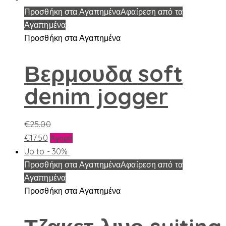
Προσθήκη στα Αγαπημένα
Αφαίρεση από τα
Αγαπημένα
Προσθήκη στα Αγαπημένα
Βερμουδα soft
denim jogger
€
25.00
Αυτό
€
17.50
Αγορά
το
Up to
- 30%
προϊόν
Προσθήκη στα Αγαπημένα
Αφαίρεση από τα
έχει
Αγαπημένα
πολλαπλές
Προσθήκη στα Αγαπημένα
παραλλαγές.
Οι