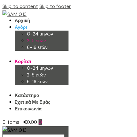
Skip to content
Skip to footer
Αρχική
Αγόρι
0-24 μηνών
2-5 ετών
6-16 ετών
Κορίτσι
0-24 μηνών
2-5 ετών
6-16 ετών
Κατάστημα
Σχετικά Με Εμάς
Επικοινωνία
0 items
-
€0.00
0