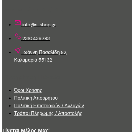
να
Επικοινωνίστε Μαζί Μας
επιλεγούν
στη
info@s-shop.gr
σελίδα
του
2310439783
προϊόντος
Ιωάννη Πασαλίδη 82,
Καλαμαριά 551 32
Εξυπηρέτηση Πελατών
Όροι Χρήσης
Πολιτική Απορρήτου
Πολιτική Επιστροφών / Αλλαγών
Τρόποι Πληρωμής / Αποστολής
Γίνεται Μέλος Μας!