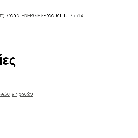
τς
Brand:
ENERGIES
Product ID:
77714
ίες
ονών
,
8 χρονών