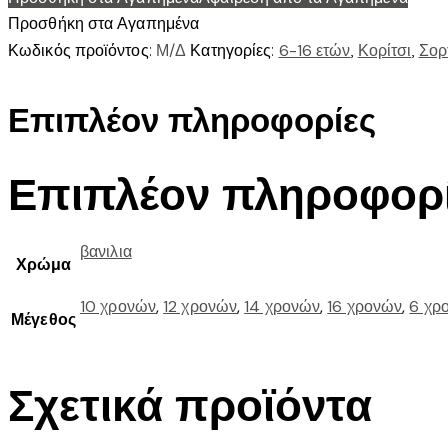
ποσότητα
Προσθήκη στα Αγαπημένα
Κωδικός προϊόντος:
Μ/Δ
Κατηγορίες:
6-16 ετών
,
Κορίτσι
,
Σορ
Επιπλέον πληροφορίες
Επιπλέον πληροφορ
βανιλια
Χρώμα
10 χρονών
,
12 χρονών
,
14 χρονών
,
16 χρονών
,
6 χρ
Μέγεθος
Σχετικά προϊόντα