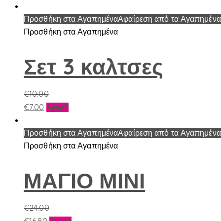
Προσθήκη στα Αγαπημένα
Αφαίρεση από τα Αγαπημένα
Προσθήκη στα Αγαπημένα
Σετ 3 καλτσες
€
10.00
Αυτό
€
7.00
Αγορά
το
προϊόν
Προσθήκη στα Αγαπημένα
Αφαίρεση από τα Αγαπημένα
έχει
Προσθήκη στα Αγαπημένα
πολλαπλές
παραλλαγές.
ΜΑΓΙΟ ΜΙΝΙ
Οι
επιλογές
€
24.00
μπορούν
Αυτό