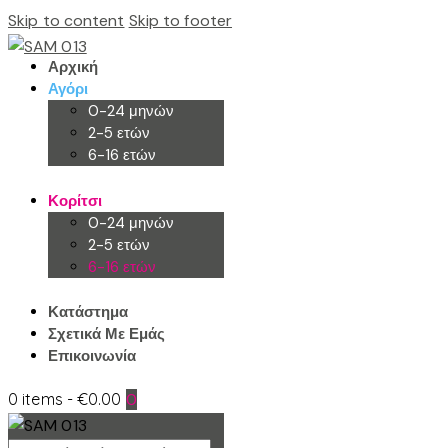
Skip to content
Skip to footer
Αρχική
Αγόρι
0-24 μηνών
2-5 ετών
6-16 ετών
Κορίτσι
0-24 μηνών
2-5 ετών
6-16 ετών
Κατάστημα
Σχετικά Με Εμάς
Επικοινωνία
0 items
-
€0.00
0