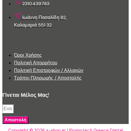
2310439783
Ιωάννη Πασαλίδη 82,
Καλαμαριά 551 32
Εξυπηρέτηση Πελατών
Όροι Χρήσης
Πολιτική Απορρήτου
Πολιτική Επιστροφών / Αλλαγών
Τρόποι Πληρωμής / Αποστολής
Γίνεται Μέλος Μας!
Αποστολή
Copyright © 2026 s-shop.gr | Promotech Greece Digital