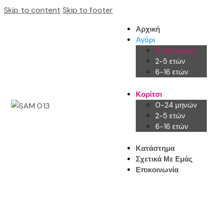
Skip to content
Skip to footer
Αρχική
Αγόρι
0-24 μηνών
2-5 ετών
6-16 ετών
Κορίτσι
0-24 μηνών
2-5 ετών
6-16 ετών
Κατάστημα
Σχετικά Με Εμάς
Επικοινωνία