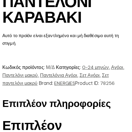
ΠΑΝΤΕΛΟΝΙ
ΚΑΡΑΒΑΚΙ
Αυτό το προϊόν είναι εξαντλημένο και μή διαθέσιμο αυτή τη
στιγμή.
Κωδικός προϊόντος:
Μ/Δ
Κατηγορίες:
0-24 μηνών
,
Αγόρι
,
Παντελόνι μακρύ
,
Παντελόνια Αγόρι
,
Σετ Αγόρι
,
Σετ
παντελόνι μακρύ
Brand:
ENERGIES
Product ID:
78256
Επιπλέον πληροφορίες
Επιπλέον