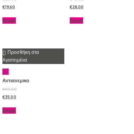
€
19.60
€
28.00
Αγορά
Αγορά
Προσθήκη στα
Αγαπημένα
Αντιανεμικο
€
50.00
€
35.00
Αγορά