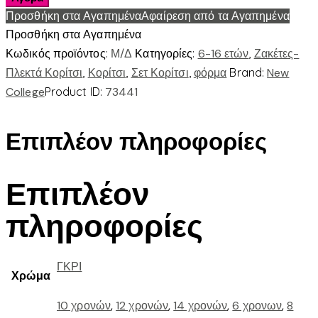
ΖΑΚΕΤΑ
Προσθήκη στα Αγαπημένα
Αφαίρεση από τα Αγαπημένα
ποσότητα
Προσθήκη στα Αγαπημένα
Κωδικός προϊόντος:
Μ/Δ
Κατηγορίες:
6-16 ετών
,
Ζακέτες-
Πλεκτά Κορίτσι
,
Κορίτσι
,
Σετ Κορίτσι
,
φόρμα
Brand:
New
College
Product ID:
73441
Επιπλέον πληροφορίες
Επιπλέον
πληροφορίες
ΓΚΡΙ
Χρώμα
10 χρονών
,
12 χρονών
,
14 χρονών
,
6 χρονων
,
8