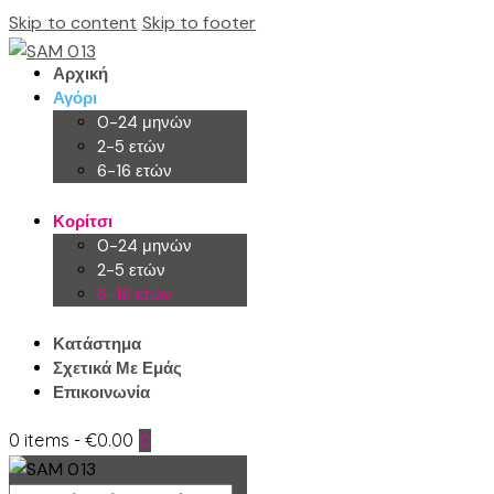
Skip to content
Skip to footer
Αρχική
Αγόρι
0-24 μηνών
2-5 ετών
6-16 ετών
Κορίτσι
0-24 μηνών
2-5 ετών
6-16 ετών
Κατάστημα
Σχετικά Με Εμάς
Επικοινωνία
0 items
-
€0.00
0