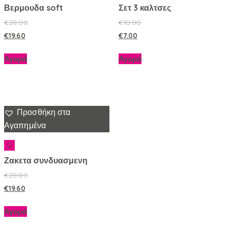
Βερμουδα soft
Σετ 3 καλτσες
€
28.00
€
10.00
€
19.60
€
7.00
Αγορά
Αγορά
Προσθήκη στα
Αγαπημένα
Ζακετα συνδυασμενη
€
28.00
€
19.60
Αγορά