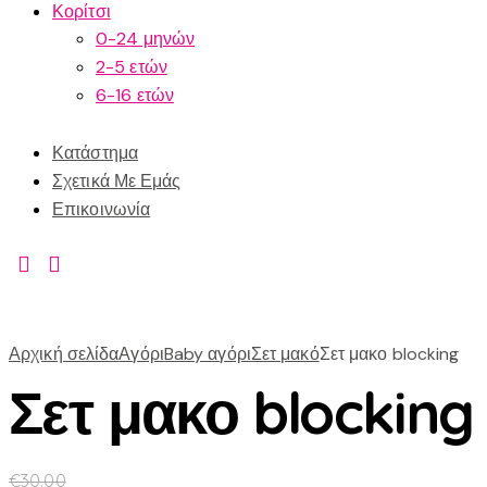
Κορίτσι
0-24 μηνών
2-5 ετών
6-16 ετών
Κατάστημα
Σχετικά Με Εμάς
Επικοινωνία
Αρχική σελίδα
Αγόρι
Baby αγόρι
Σετ μακό
Σετ μακο blocking
Σετ μακο blocking
€
30.00