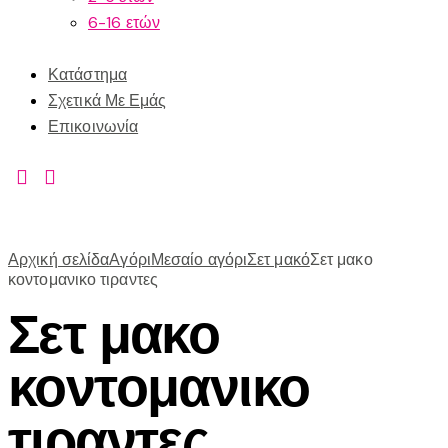
6-16 ετών
Κατάστημα
Σχετικά Με Εμάς
Επικοινωνία
Αρχική σελίδα
Αγόρι
Μεσαίο αγόρι
Σετ μακό
Σετ μακο
κοντομανικο τιραντες
Σετ μακο
κοντομανικο
τιραντες