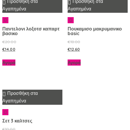
Προσθήκη στα
Προσθήκη στα
Αγαπημένα
Αγαπημένα
Παντελονι λοξοτσ καπαρτ
Πουκαμισο μακρυμανικο
βασικο
basic
€
20.00
€
18.00
€
14.00
€
12.60
Αγορά
Αγορά
Προσθήκη στα
Αγαπημένα
Σετ 3 καλτσες
€
10.00