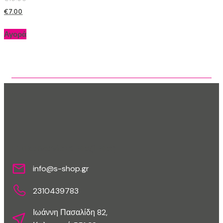
€
7.00
Αγορά
Επικοινωνίστε Μαζί Μας
info@s-shop.gr
2310439783
Ιωάννη Πασαλίδη 82,