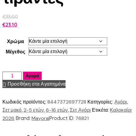
€
33.00
€
23.10
Χρώμα
Μέγεθος
Αγορά
Προσθήκη στα Αγαπημένα
Κωδικός προϊόντος:
8447372697728
Κατηγορίες:
Αγόρι
,
Σετ μακό
,
2-5 ετών
,
6-16 ετών
,
Σετ Αγόρι
Ετικέτα:
Καλοκαίρι
2026
Brand:
Mayoral
Product ID:
76821