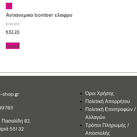
Αντιανεμικο bomber ελαφρυ
€
46.00
€
32.20
Αγορά
ίστε Μαζί Μας
Εξυπηρέτηση Πελατών
Όροι Χρήσης
-shop.gr
Πολιτική Απορρήτου
39783
Πολιτική Επιστροφών /
Αλλαγών
 Πασαλίδη 82,
Τρόποι Πληρωμής /
ριά 551 32
Αποστολής