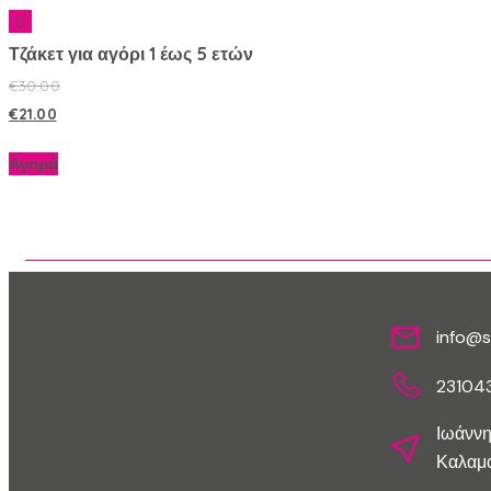
Τζάκετ για αγόρι 1 έως 5 ετών
€
30.00
€
21.00
Αγορά
Επικοινων
info@s
23104
Ιωάννη
Καλαμα