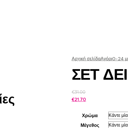
Αρχική σελίδα
Αγόρι
0-24 μ
ΣΕΤ ΔΕ
€
31.00
ίες
€
21.70
Χρώμα
Μέγεθος