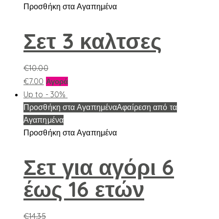
Προσθήκη στα Αγαπημένα
Σετ 3 καλτσες
€
10.00
Αυτό
€
7.00
Αγορά
το
Up to
- 30%
προϊόν
Προσθήκη στα Αγαπημένα
Αφαίρεση από τα
έχει
Αγαπημένα
πολλαπλές
Προσθήκη στα Αγαπημένα
παραλλαγές.
Οι
Σετ για αγόρι 6
επιλογές
έως 16 ετών
μπορούν
να
επιλεγούν
€
14.35