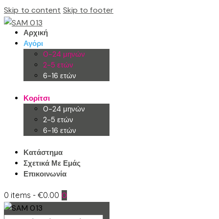
Skip to content
Skip to footer
Αρχική
Αγόρι
0-24 μηνών
2-5 ετών
6-16 ετών
Κορίτσι
0-24 μηνών
2-5 ετών
6-16 ετών
Κατάστημα
Σχετικά Με Εμάς
Επικοινωνία
0 items
-
€0.00
0