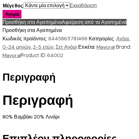
Εκκαθάριση
Μέγεθος
Σετ
Αγορά
βερμουδα
Προσθήκη στα Αγαπημένα
Αφαίρεση από τα Αγαπημένα
αμπιγιε
Προσθήκη στα Αγαπημένα
ποσότητα
Κωδικός προϊόντος:
8445865781466
Κατηγορίες:
Αγόρι
,
0-24 μηνών
,
2-5 ετών
,
Σετ Αγόρι
Ετικέτα:
Mayoral
Brand:
Mayoral
Product ID:
64002
Περιγραφή
Περιγραφή
80% Βαμβάκι 20% Λινάρι
Επιπλέον πληροφορίες