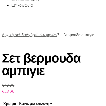
Επικοινωνία
Αρχική σελίδα
Αγόρι
0-24 μηνών
Σετ βερμουδα αμπιγιε
Σετ βερμουδα
αμπιγιε
€
40.00
€
28.00
Χρώμα