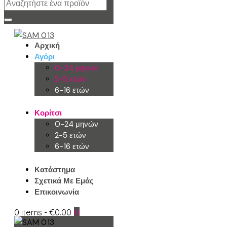
Αρχική
Αγόρι
0-24 μηνών
2-5 ετών
6-16 ετών
Κορίτσι
0-24 μηνών
2-5 ετών
6-16 ετών
Κατάστημα
Σχετικά Με Εμάς
Επικοινωνία
0 items
-
€0.00
0