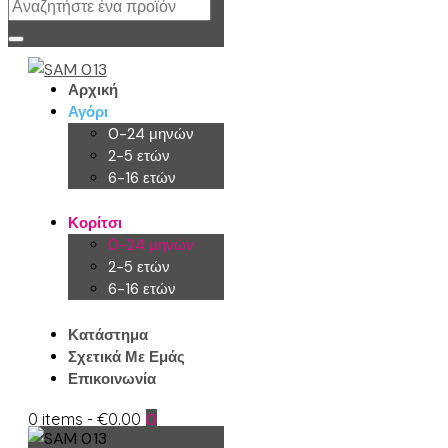
Αρχική
Αγόρι
0-24 μηνών
2-5 ετών
6-16 ετών
Κορίτσι
0-24 μηνών
2-5 ετών
6-16 ετών
Κατάστημα
Σχετικά Με Εμάς
Επικοινωνία
0 items
-
€0.00
0