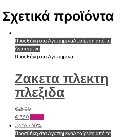
Σχετικά προϊόντα
Προσθήκη στα Αγαπημένα
Αφαίρεση από τα
Αγαπημένα
Προσθήκη στα Αγαπημένα
Ζακετα πλεκτη
πλεξιδα
€
25.00
Αυτό
€
17.50
Αγορά
το
Up to
- 30%
προϊόν
Προσθήκη στα Αγαπημένα
Αφαίρεση από τα