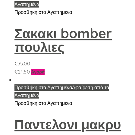
έχει
Αγαπημένα
πολλαπλές
Προσθήκη στα Αγαπημένα
παραλλαγές.
Οι
Σακακι bomber
επιλογές
πουλιες
μπορούν
να
επιλεγούν
€
35.00
στη
Αυτό
€
24.50
Αγορά
σελίδα
το
του
προϊόν
Προσθήκη στα Αγαπημένα
Αφαίρεση από τα
προϊόντος
έχει
Αγαπημένα
πολλαπλές
Προσθήκη στα Αγαπημένα
παραλλαγές.
Οι
Παντελονι μακρυ
επιλογές
μπορούν