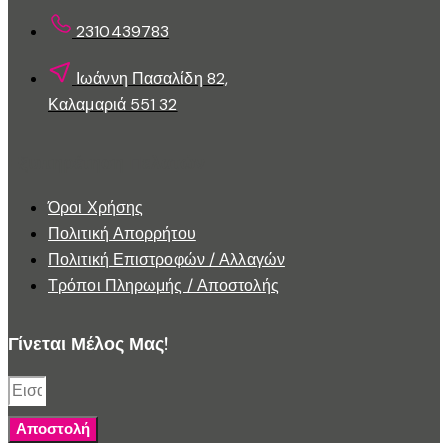
προϊόντος
2310439783
Ιωάννη Πασαλίδη 82,
Καλαμαριά 551 32
Εξυπηρέτηση Πελατών
Όροι Χρήσης
Πολιτική Απορρήτου
Πολιτική Επιστροφών / Αλλαγών
Τρόποι Πληρωμής / Αποστολής
Γίνεται Μέλος Μας!
Αποστολή