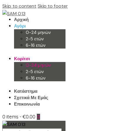
Skip to content
Skip to footer
Αρχική
Αγόρι
0-24 μηνών
2-5 ετών
6-16 ετών
Κορίτσι
0-24 μηνών
2-5 ετών
6-16 ετών
Κατάστημα
Σχετικά Με Εμάς
Επικοινωνία
0 items
-
€0.00
0