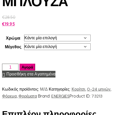
ΜΠΛΟΥΖΑ
€
28.50
€
19.95
Χρώμα
Μέγεθος
Αγορά
Προσθήκη στα Αγαπημένα
Κωδικός προϊόντος:
Μ/Δ
Κατηγορίες:
Κορίτσι
,
0-24 μηνών
,
Φόρεμα
,
Φορέματα
Brand:
ENERGIES
Product ID:
73213
Επιπλέον πληροφορίες