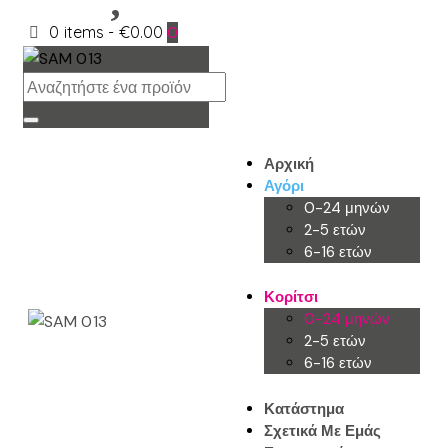
0 items
-
€0.00
0
Αρχική
Αγόρι
0-24 μηνών
2-5 ετών
6-16 ετών
Κορίτσι
0-24 μηνών
2-5 ετών
6-16 ετών
Κατάστημα
Σχετικά Με Εμάς