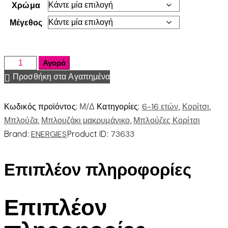
Χρώμα
Μέγεθος
Αγορά
Προσθήκη στα Αγαπημένα
Κωδικός προϊόντος:
Μ/Δ
Κατηγορίες:
6-16 ετών
,
Κορίτσι
,
Μπλούζα
,
Μπλουζάκι μακρυμάνικο
,
Μπλούζες Κορίτσι
Brand:
ENERGIES
Product ID:
73633
Επιπλέον πληροφορίες
Επιπλέον