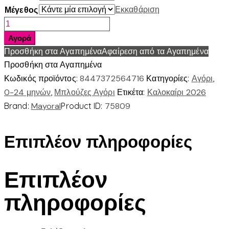
Εκκαθάριση
Μέγεθος
Πολο
κοντομανικο
Αγορά
βασικο
Προσθήκη στα Αγαπημένα
Αφαίρεση από τα Αγαπημένα
ποσότητα
Προσθήκη στα Αγαπημένα
Κωδικός προϊόντος:
8447372564716
Κατηγορίες:
Αγόρι
,
0-24 μηνών
,
Μπλούζες Αγόρι
Ετικέτα:
Καλοκαίρι 2026
Brand:
Mayoral
Product ID:
75809
Επιπλέον πληροφορίες
Επιπλέον
πληροφορίες