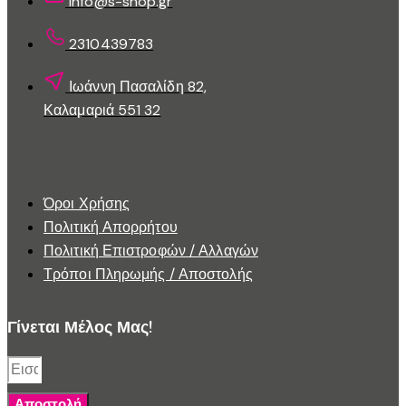
info@s-shop.gr
προϊόντος
2310439783
Ιωάννη Πασαλίδη 82,
Καλαμαριά 551 32
Εξυπηρέτηση Πελατών
Όροι Χρήσης
Πολιτική Απορρήτου
Πολιτική Επιστροφών / Αλλαγών
Τρόποι Πληρωμής / Αποστολής
Γίνεται Μέλος Μας!
Αποστολή