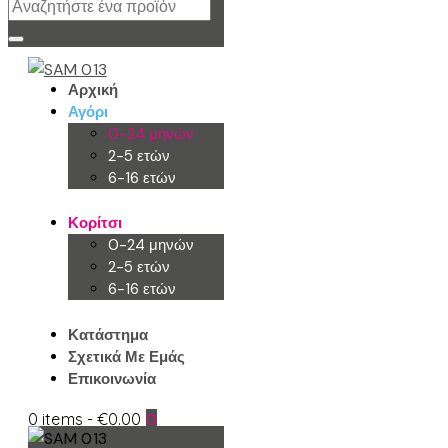
Αρχική
Αγόρι
0-24 μηνών
2-5 ετών
6-16 ετών
Κορίτσι
0-24 μηνών
2-5 ετών
6-16 ετών
Κατάστημα
Σχετικά Με Εμάς
Επικοινωνία
0 items
-
€0.00
0