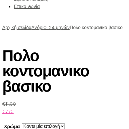
Επικοινωνία
Αρχική σελίδα
Αγόρι
0-24 μηνών
Πολο κοντομανικο βασικο
Πολο
κοντομανικο
βασικο
€
11.00
€
7.70
Χρώμα