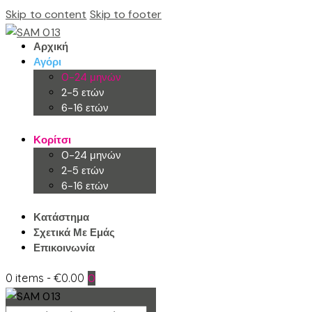
Skip to content
Skip to footer
Αρχική
Αγόρι
0-24 μηνών
2-5 ετών
6-16 ετών
Κορίτσι
0-24 μηνών
2-5 ετών
6-16 ετών
Κατάστημα
Σχετικά Με Εμάς
Επικοινωνία
0 items
-
€0.00
0