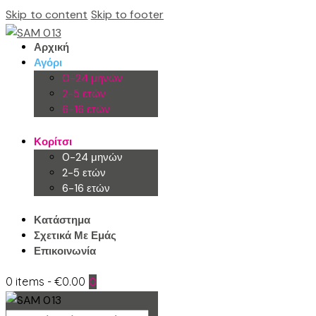
Skip to content
Skip to footer
Αρχική
Αγόρι
0-24 μηνών
2-5 ετών
6-16 ετών
Κορίτσι
0-24 μηνών
2-5 ετών
6-16 ετών
Κατάστημα
Σχετικά Με Εμάς
Επικοινωνία
0 items
-
€0.00
0