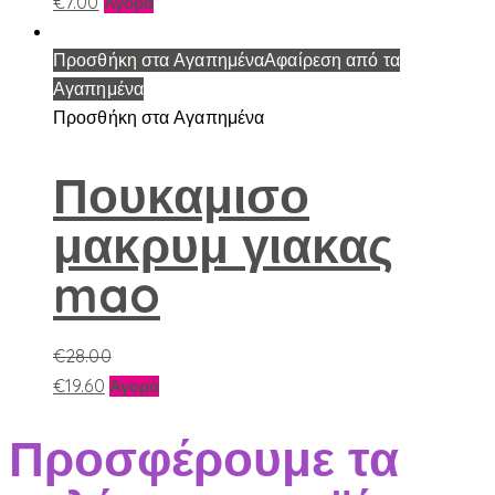
Αυτό
€
7.00
επιλεγούν
Αγορά
το
στη
προϊόν
Προσθήκη στα Αγαπημένα
Αφαίρεση από τα
σελίδα
έχει
Αγαπημένα
του
πολλαπλές
Προσθήκη στα Αγαπημένα
προϊόντος
παραλλαγές.
Οι
Πουκαμισο
επιλογές
μακρυμ γιακας
μπορούν
να
mao
επιλεγούν
στη
σελίδα
€
28.00
του
Αυτό
€
19.60
Αγορά
προϊόντος
το
Προσφέρουμε τα
προϊόν
έχει