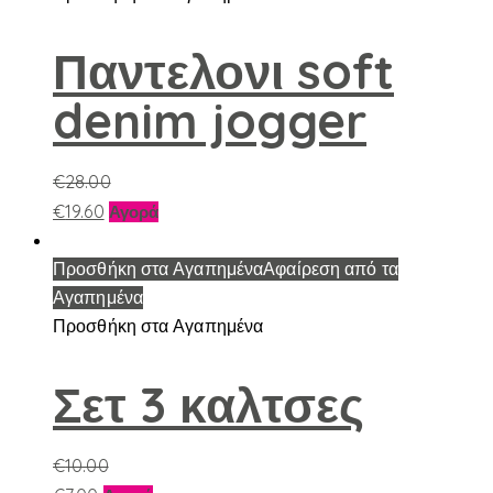
Παντελονι soft
denim jogger
€
28.00
Αυτό
€
19.60
Αγορά
το
προϊόν
Προσθήκη στα Αγαπημένα
Αφαίρεση από τα
έχει
Αγαπημένα
πολλαπλές
Προσθήκη στα Αγαπημένα
παραλλαγές.
Οι
Σετ 3 καλτσες
επιλογές
μπορούν
€
10.00
να