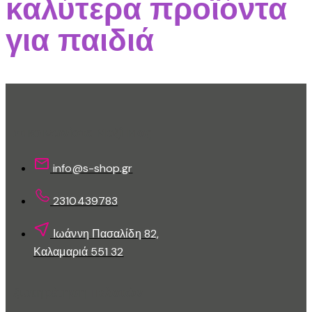
καλύτερα προϊόντα
πολλαπλές
παραλλαγές.
για παιδιά
Οι
επιλογές
μπορούν
να
επιλεγούν
στη
Επικοινωνίστε Μαζί Μας
σελίδα
του
info@s-shop.gr
προϊόντος
2310439783
Ιωάννη Πασαλίδη 82,
Καλαμαριά 551 32
Εξυπηρέτηση Πελατών