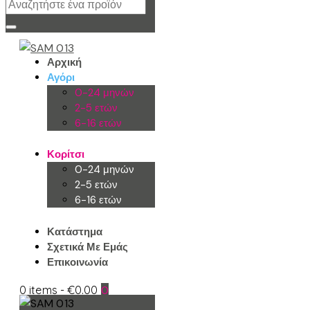
Αρχική
Αγόρι
0-24 μηνών
2-5 ετών
6-16 ετών
Κορίτσι
0-24 μηνών
2-5 ετών
6-16 ετών
Κατάστημα
Σχετικά Με Εμάς
Επικοινωνία
0 items
-
€0.00
0