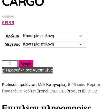
CARGO
€
28.50
€
19.95
Χρώμα
Μέγεθος
Αγορά
Προσθήκη στα Αγαπημένα
Κωδικός προϊόντος:
Μ/Δ
Κατηγορίες:
6-16 ετών
,
Κορίτσι
,
Παντελόνια Κορίτσι
Brand:
ENERGIES
Product ID:
71132
Επιπλέον πληροφορίες