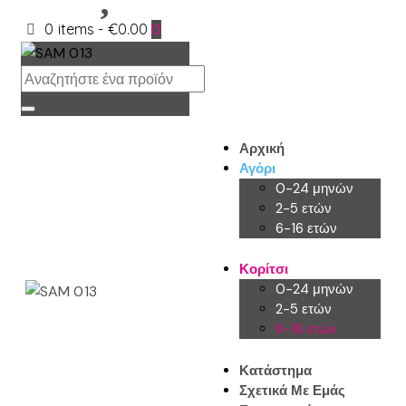
0 items
-
€0.00
0
Αρχική
Αγόρι
0-24 μηνών
2-5 ετών
6-16 ετών
Κορίτσι
0-24 μηνών
2-5 ετών
6-16 ετών
Κατάστημα
Σχετικά Με Εμάς