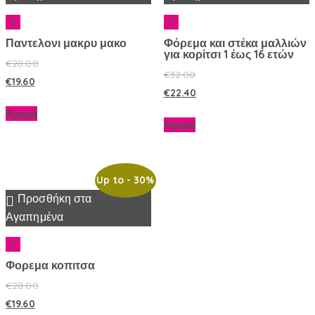
Παντελονι μακρυ μακο
Φόρεμα και στέκα μαλλιών
για κορίτσι 1 έως 16 ετών
€
28.00
€
32.00
€
19.60
€
22.40
Αγορά
Αγορά
Up to
- 30%
Προσθήκη στα
Αγαπημένα
Φορεμα κοπιτσα
€
28.00
€
19.60