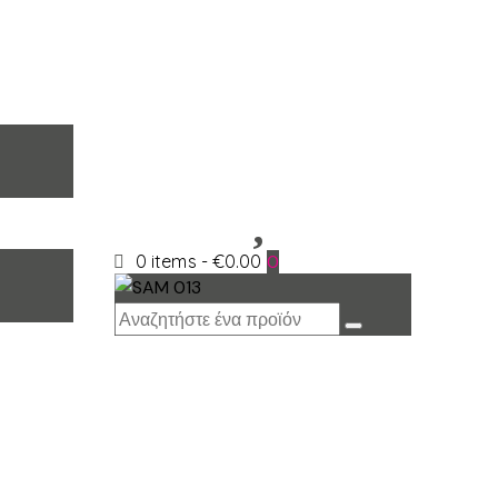
0 items
-
€0.00
0