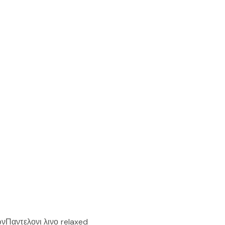
ών
Παντελονι λινο relaxed