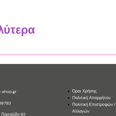
λύτερα
ίστε Μαζί Μας
Εξυπηρέτηση Πελατών
Όροι Χρήσης
-shop.gr
Πολιτική Απορρήτου
39783
Πολιτική Επιστροφών /
Αλλαγών
 Πασαλίδη 82,