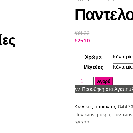
Παντελο
€
36.00
ίες
€
25.20
Χρώμα
Μέγεθος
Αγορά
Προσθήκη στα Αγαπημ
Κωδικός προϊόντος:
84473
Παντελόνι μακρύ
,
Παντελόν
76777