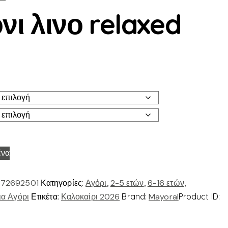
νι λινο relaxed
ένα
72692501
Κατηγορίες:
Αγόρι
,
2-5 ετών
,
6-16 ετών
,
ια Αγόρι
Ετικέτα:
Καλοκαίρι 2026
Brand:
Mayoral
Product ID: