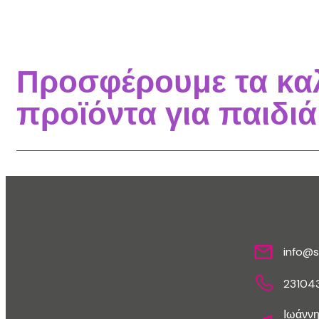
Προσφέρουμε τα κα
προϊόντα για παιδιά
Επικοινων
info@s
23104
Ιωάννη