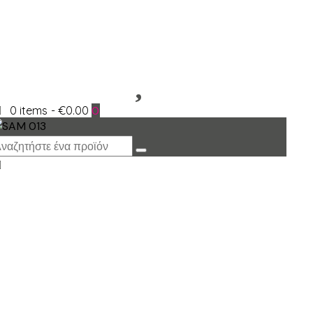
0 items
-
€0.00
0