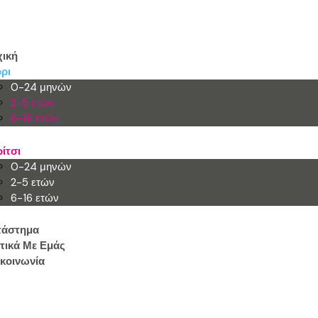
ική
ρι
0-24 μηνών
2-5 ετών
6-16 ετών
ίτσι
0-24 μηνών
2-5 ετών
6-16 ετών
τάστημα
τικά Με Εμάς
κοινωνία