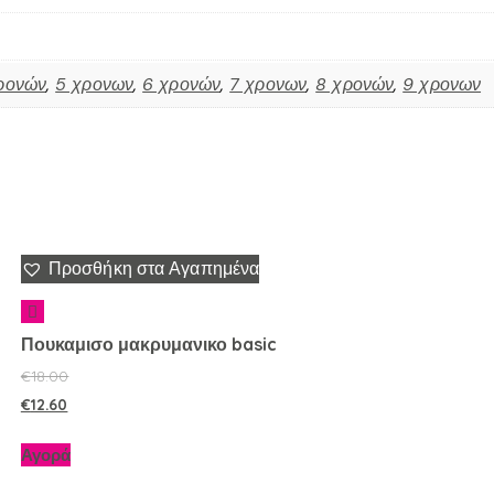
ρονών
,
5 χρονων
,
6 χρονών
,
7 χρονων
,
8 χρονών
,
9 χρονων
Προσθήκη στα Αγαπημένα
Πουκαμισο μακρυμανικο basic
€
18.00
€
12.60
Αγορά