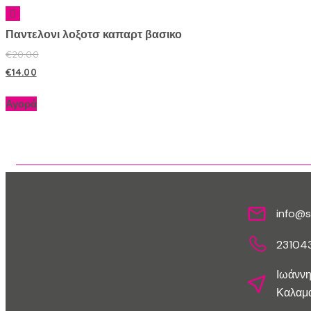
Παντελονι λοξοτσ καπαρτ βασικο
€
20.00
€
14.00
Αγορά
Επικοινων
info@s
23104
Ιωάννη
Καλαμα