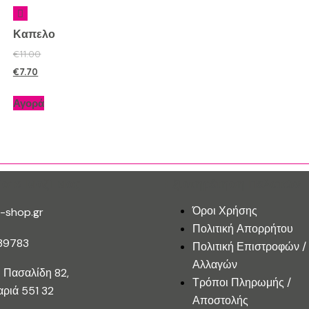
Καπελο
€
11.00
€
7.70
Αγορά
ίστε Μαζί Μας
Εξυπηρέτηση Πελατών
Όροι Χρήσης
-shop.gr
Πολιτική Απορρήτου
39783
Πολιτική Επιστροφών /
Αλλαγών
 Πασαλίδη 82,
Τρόποι Πληρωμής /
ριά 551 32
Αποστολής