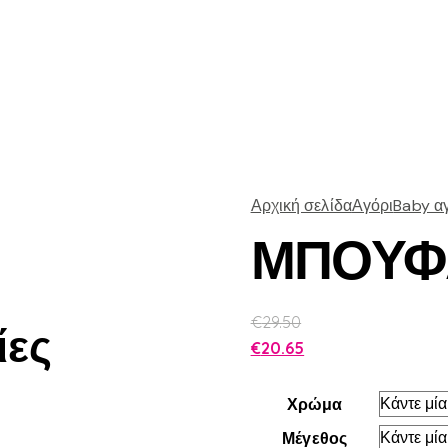
Αρχική σελίδα
Αγόρι
Baby α
ΜΠΟΥΦ
€
29.50
ίες
€
20.65
Χρώμα
Μέγεθος