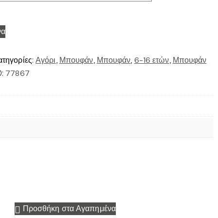
να
ατηγορίες:
Αγόρι
,
Μπουφάν
,
Μπουφάν
,
6-16 ετών
,
Μπουφάν
D:
77867
Προσθήκη στα Αγαπημένα