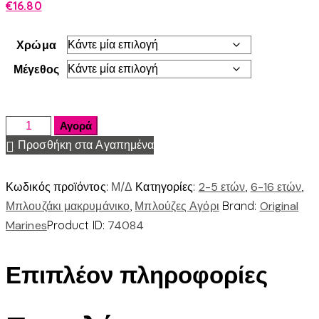
€
16.80
Χρώμα
Μέγεθος
Αγορά
Προσθήκη στα Αγαπημένα
Κωδικός προϊόντος:
Μ/Δ
Κατηγορίες:
2-5 ετών
,
6-16 ετών
,
Μπλουζάκι μακρυμάνικο
,
Μπλούζες Αγόρι
Brand:
Original
Marines
Product ID:
74084
Επιπλέον πληροφορίες