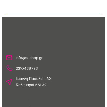
Επικοινωνίστε Μαζί Μας
info@s-shop.gr
2310439783
Ιωάννη Πασαλίδη 82,
Καλαμαριά 551 32
Εξυπηρέτηση Πελατών