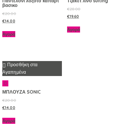
Παντελονι λοξοτσ καπαρτ
Τζακετ λινο suiting
βασικο
€
28.00
€
20.00
€
19.60
€
14.00
Αγορά
Αγορά
Προσθήκη στα
Αγαπημένα
ΜΠΛΟΥΖΑ SONIC
€
20.00
€
14.00
Αγορά