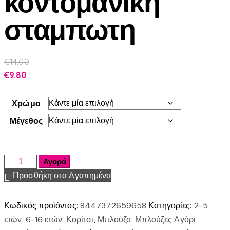
κοντομανικη
σταμπωτη
€
14.00
€
9.80
Χρώμα
Μέγεθος
Αγορά
Προσθήκη στα Αγαπημένα
Κωδικός προϊόντος:
8447372659658
Κατηγορίες:
2-5
ετών
,
6-16 ετών
,
Κορίτσι
,
Μπλούζα
,
Μπλούζες Αγόρι
,