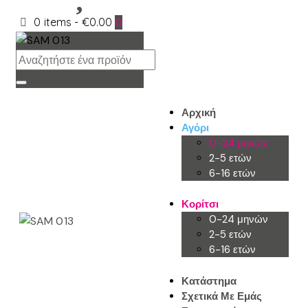
0 items
-
€0.00
0
Αρχική
Αγόρι
0-24 μηνών
2-5 ετών
6-16 ετών
Κορίτσι
0-24 μηνών
2-5 ετών
6-16 ετών
Κατάστημα
Σχετικά Με Εμάς