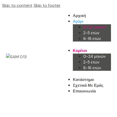
Skip to content
Skip to footer
Αρχική
Αγόρι
0-24 μηνών
2-5 ετών
6-16 ετών
Κορίτσι
0-24 μηνών
2-5 ετών
6-16 ετών
Κατάστημα
Σχετικά Με Εμάς
Επικοινωνία