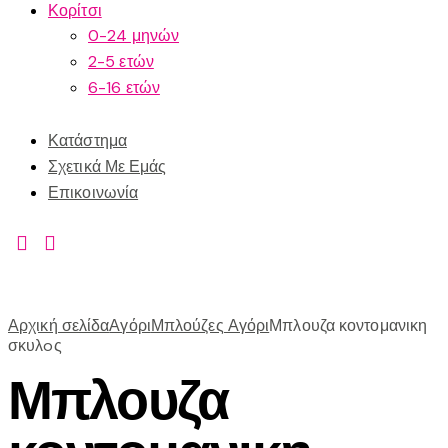
Κορίτσι
0-24 μηνών
2-5 ετών
6-16 ετών
Κατάστημα
Σχετικά Με Εμάς
Επικοινωνία
Αρχική σελίδα
Αγόρι
Μπλούζες Αγόρι
Μπλουζα κοντομανικη
σκυλoς
Μπλουζα