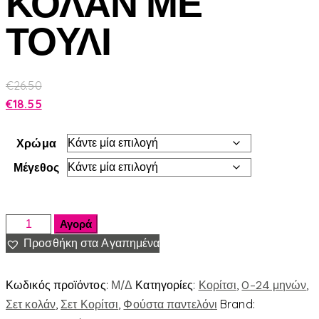
ΚΟΛΑΝ ΜΕ
ΤΟΥΛΙ
€
26.50
€
18.55
Χρώμα
Μέγεθος
Αγορά
Προσθήκη στα Αγαπημένα
Κωδικός προϊόντος:
Μ/Δ
Κατηγορίες:
Κορίτσι
,
0-24 μηνών
,
Σετ κολάν
,
Σετ Κορίτσι
,
Φούστα παντελόνι
Brand: