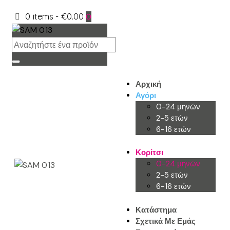
0 items
-
€0.00
0
Αρχική
Αγόρι
0-24 μηνών
2-5 ετών
6-16 ετών
Κορίτσι
0-24 μηνών
2-5 ετών
6-16 ετών
Κατάστημα
Σχετικά Με Εμάς