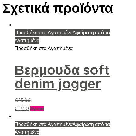
Σχετικά προϊόντα
Προσθήκη στα Αγαπημένα
Αφαίρεση από τα
Αγαπημένα
Προσθήκη στα Αγαπημένα
Βερμουδα soft
denim jogger
€
25.00
Αυτό
€
17.50
Αγορά
το
προϊόν
Προσθήκη στα Αγαπημένα
Αφαίρεση από τα
έχει
Αγαπημένα