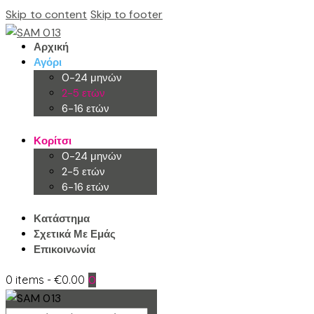
Skip to content
Skip to footer
Αρχική
Αγόρι
0-24 μηνών
2-5 ετών
6-16 ετών
Κορίτσι
0-24 μηνών
2-5 ετών
6-16 ετών
Κατάστημα
Σχετικά Με Εμάς
Επικοινωνία
0 items
-
€0.00
0