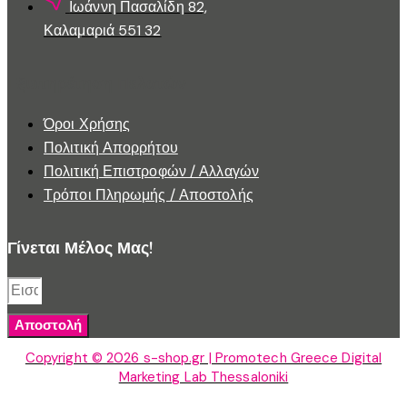
Ιωάννη Πασαλίδη 82,
Καλαμαριά 551 32
Εξυπηρέτηση Πελατών
Όροι Χρήσης
Πολιτική Απορρήτου
Πολιτική Επιστροφών / Αλλαγών
Τρόποι Πληρωμής / Αποστολής
Γίνεται Μέλος Μας!
Αποστολή
Copyright © 2026 s-shop.gr | Promotech Greece Digital
Marketing Lab Thessaloniki