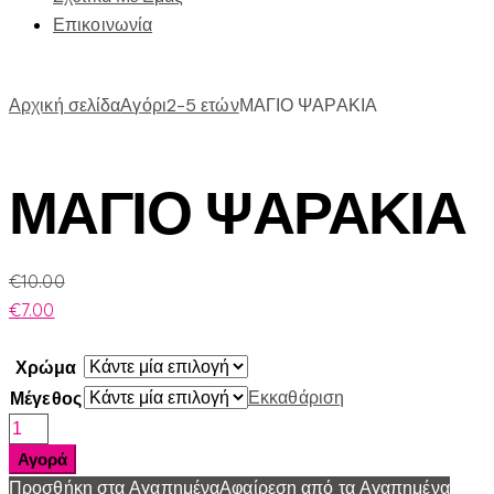
Επικοινωνία
Αρχική σελίδα
Αγόρι
2-5 ετών
ΜΑΓΙΟ ΨΑΡΑΚΙΑ
ΜΑΓΙΟ ΨΑΡΑΚΙΑ
€
10.00
€
7.00
Χρώμα
Εκκαθάριση
Μέγεθος
ΜΑΓΙΟ
ΨΑΡΑΚΙΑ
Αγορά
ποσότητα
Προσθήκη στα Αγαπημένα
Αφαίρεση από τα Αγαπημένα