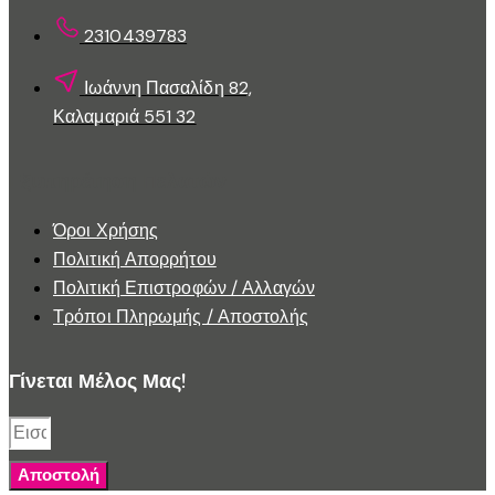
προϊόντος
2310439783
Ιωάννη Πασαλίδη 82,
Καλαμαριά 551 32
Εξυπηρέτηση Πελατών
Όροι Χρήσης
Πολιτική Απορρήτου
Πολιτική Επιστροφών / Αλλαγών
Τρόποι Πληρωμής / Αποστολής
Γίνεται Μέλος Μας!
Αποστολή