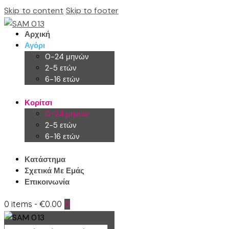
Skip to content
Skip to footer
Αρχική
Αγόρι
0-24 μηνών
2-5 ετών
6-16 ετών
Κορίτσι
0-24 μηνών
2-5 ετών
6-16 ετών
Κατάστημα
Σχετικά Με Εμάς
Επικοινωνία
0 items
-
€0.00
0