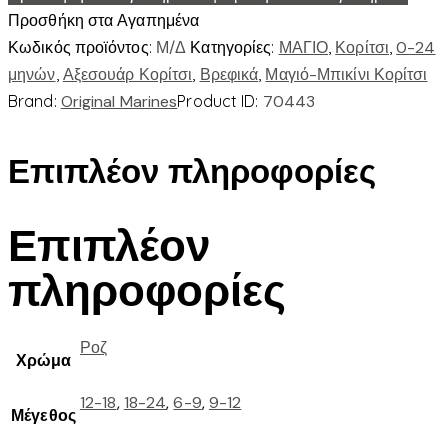
Προσθήκη στα Αγαπημένα
Κωδικός προϊόντος:
Μ/Δ
Κατηγορίες:
ΜΑΓΙΟ
,
Κορίτσι
,
0-24
μηνών
,
Αξεσουάρ Κορίτσι
,
Βρεφικά
,
Μαγιό-Μπικίνι Κορίτσι
Brand:
Original Marines
Product ID:
70443
Επιπλέον πληροφορίες
Επιπλέον
πληροφορίες
Ροζ
Χρώμα
12-18
,
18-24
,
6-9
,
9-12
Μέγεθος