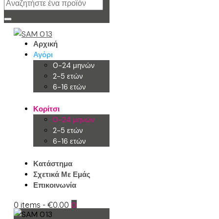
Αρχική
Αγόρι
0-24 μηνών
2-5 ετών
6-16 ετών
Κορίτσι
0-24 μηνών
2-5 ετών
6-16 ετών
Κατάστημα
Σχετικά Με Εμάς
Επικοινωνία
0 items
-
€0.00
0