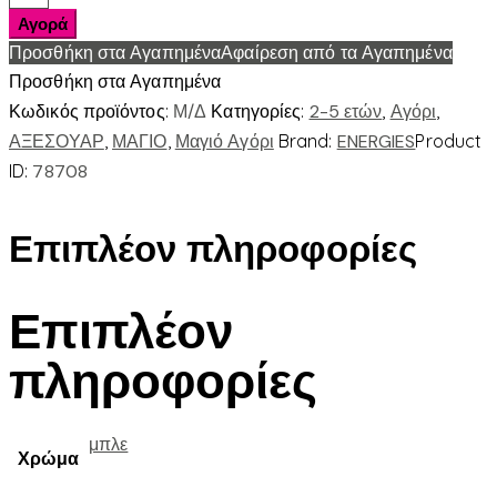
ΚΑΒΟΥΡΑΚΙΑ
Αγορά
ποσότητα
Προσθήκη στα Αγαπημένα
Αφαίρεση από τα Αγαπημένα
Προσθήκη στα Αγαπημένα
Κωδικός προϊόντος:
Μ/Δ
Κατηγορίες:
2-5 ετών
,
Αγόρι
,
ΑΞΕΣΟΥΑΡ
,
ΜΑΓΙΟ
,
Μαγιό Αγόρι
Brand:
ENERGIES
Product
ID:
78708
Επιπλέον πληροφορίες
Επιπλέον
πληροφορίες
μπλε
Χρώμα