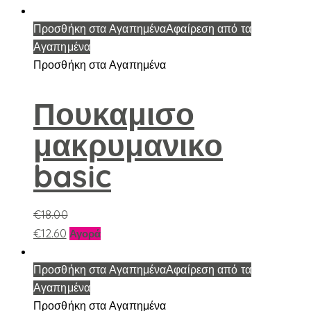
το
προϊόν
Προσθήκη στα Αγαπημένα
Αφαίρεση από τα
έχει
Αγαπημένα
πολλαπλές
Προσθήκη στα Αγαπημένα
παραλλαγές.
Οι
Πουκαμισο
επιλογές
μακρυμανικο
μπορούν
να
basic
επιλεγούν
στη
σελίδα
€
18.00
του
Αυτό
€
12.60
Αγορά
προϊόντος
το
προϊόν
Προσθήκη στα Αγαπημένα
Αφαίρεση από τα
έχει
Αγαπημένα
πολλαπλές
Προσθήκη στα Αγαπημένα