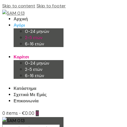
Skip to content
Skip to footer
Αρχική
Αγόρι
0-24 μηνών
2-5 ετών
6-16 ετών
Κορίτσι
0-24 μηνών
2-5 ετών
6-16 ετών
Κατάστημα
Σχετικά Με Εμάς
Επικοινωνία
0 items
-
€0.00
0