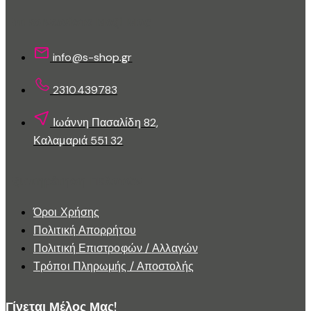
επιλεγούν
στη
Επικοινωνίστε Μαζί Μας
σελίδα
του
info@s-shop.gr
προϊόντος
2310439783
Ιωάννη Πασαλίδη 82,
Καλαμαριά 551 32
Εξυπηρέτηση Πελατών
Όροι Χρήσης
Πολιτική Απορρήτου
Πολιτική Επιστροφών / Αλλαγών
Τρόποι Πληρωμής / Αποστολής
Γίνεται Μέλος Μας!