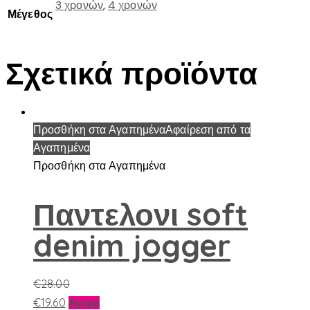
3 χρονών
,
4 χρονών
Μέγεθος
Σχετικά προϊόντα
Προσθήκη στα Αγαπημένα
Αφαίρεση από τα
Αγαπημένα
Προσθήκη στα Αγαπημένα
Παντελονι soft
denim jogger
€
28.00
Αυτό
€
19.60
Αγορά