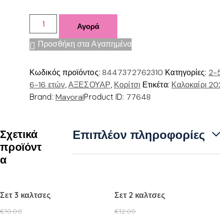
Αγορά
Προσθήκη στα Αγαπημένα
Κωδικός προϊόντος:
8447372762310
Κατηγορίες:
2-
6-16 ετών
,
ΑΞΕΣΟΥΑΡ
,
Κορίτσι
Ετικέτα:
Καλοκαίρι 20
Brand:
Mayoral
Product ID:
77648
Σχετικά
Επιπλέον πληροφορίες
προϊόντ
α
Σετ 3 καλτσες
Σετ 2 καλτσες
€
10.00
€
12.00