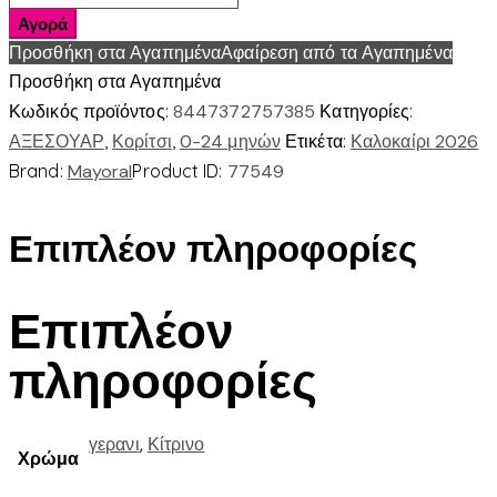
αναστρεψιμο
Αγορά
ποσότητα
Προσθήκη στα Αγαπημένα
Αφαίρεση από τα Αγαπημένα
Προσθήκη στα Αγαπημένα
Κωδικός προϊόντος:
8447372757385
Κατηγορίες:
ΑΞΕΣΟΥΑΡ
,
Κορίτσι
,
0-24 μηνών
Ετικέτα:
Καλοκαίρι 2026
Brand:
Mayoral
Product ID:
77549
Επιπλέον πληροφορίες
Επιπλέον
πληροφορίες
γερανι
,
Κίτρινο
Χρώμα