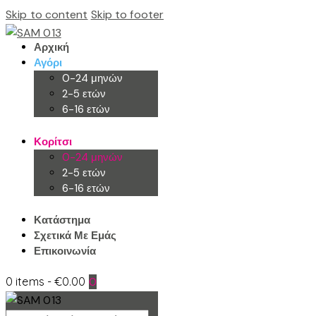
Skip to content
Skip to footer
Αρχική
Αγόρι
0-24 μηνών
2-5 ετών
6-16 ετών
Κορίτσι
0-24 μηνών
2-5 ετών
6-16 ετών
Κατάστημα
Σχετικά Με Εμάς
Επικοινωνία
0 items
-
€0.00
0