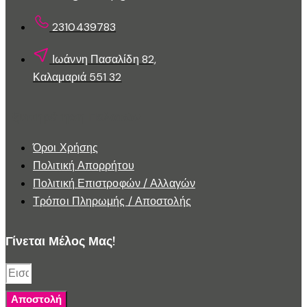
προϊόντος
2310439783
Ιωάννη Πασαλίδη 82,
Καλαμαριά 551 32
Εξυπηρέτηση Πελατών
Όροι Χρήσης
Πολιτική Απορρήτου
Πολιτική Επιστροφών / Αλλαγών
Τρόποι Πληρωμής / Αποστολής
Γίνεται Μέλος Μας!
Αποστολή