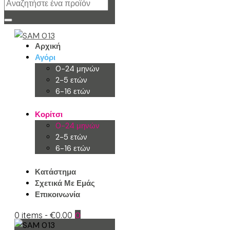
Αρχική
Αγόρι
0-24 μηνών
2-5 ετών
6-16 ετών
Κορίτσι
0-24 μηνών
2-5 ετών
6-16 ετών
Κατάστημα
Σχετικά Με Εμάς
Επικοινωνία
0 items
-
€0.00
0