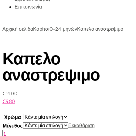
Επικοινωνία
Αρχική σελίδα
Κορίτσι
0-24 μηνών
Καπελο αναστρεψιμο
Καπελο
αναστρεψιμο
€
14.00
€
9.80
Χρώμα
Εκκαθάριση
Μέγεθος
Καπελο