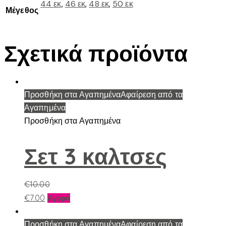
44 εκ
,
46 εκ
,
48 εκ
,
50 εκ
Μέγεθος
Σχετικά προϊόντα
Προσθήκη στα Αγαπημένα
Αφαίρεση από τα
Αγαπημένα
Προσθήκη στα Αγαπημένα
Σετ 3 καλτσες
€
10.00
Αυτό
€
7.00
Αγορά
το
προϊόν
Προσθήκη στα Αγαπημένα
Αφαίρεση από τα