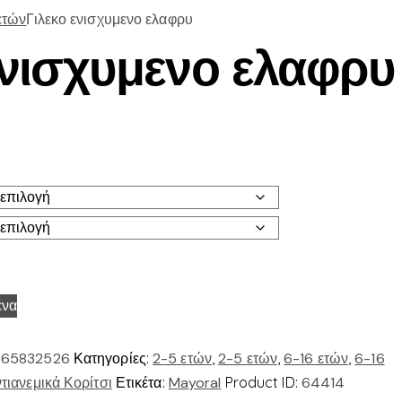
ετών
Γιλεκο ενισχυμενο ελαφρυ
ενισχυμενο ελαφρυ
ένα
65832526
Κατηγορίες:
2-5 ετών
,
2-5 ετών
,
6-16 ετών
,
6-16
ιανεμικά Κορίτσι
Ετικέτα:
Mayoral
Product ID:
64414