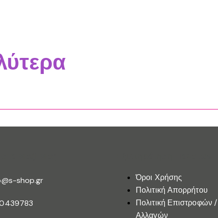
λύτερα
ίστε Μαζί Μας
Εξυπηρέτηση Πελατών
Όροι Χρήσης
o@s-shop.gr
Πολιτική Απορρήτου
Πολιτική Επιστροφών /
10439783
Αλλαγών