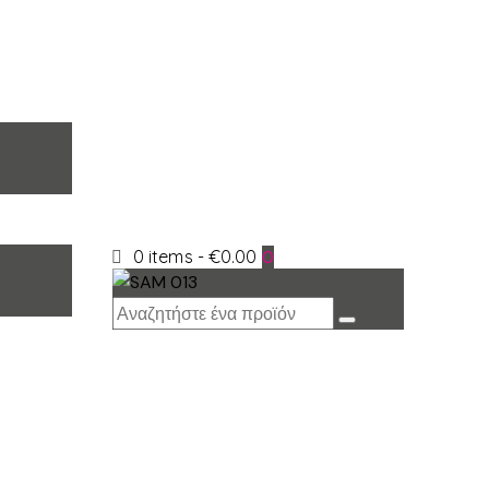
0 items
-
€0.00
0