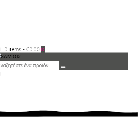
0 items
-
€0.00
0