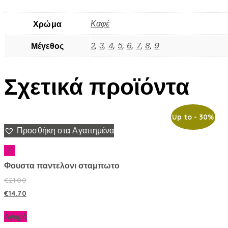
Καφέ
Χρώμα
2
,
3
,
4
,
5
,
6
,
7
,
8
,
9
Μέγεθος
Σχετικά προϊόντα
Up to
- 30%
Προσθήκη στα Αγαπημένα
Φουστα παντελονι σταμπωτο
€
21.00
€
14.70
Αγορά