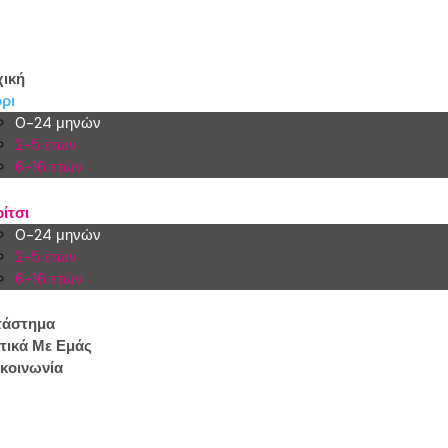
ική
ρι
0-24 μηνών
2-5 ετών
6-16 ετών
ίτσι
0-24 μηνών
2-5 ετών
6-16 ετών
τάστημα
τικά Με Εμάς
κοινωνία