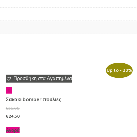
Up to
- 30%
Προσθήκη στα Αγαπημένα
Σακακι bomber πουλιες
€
35.00
€
24.50
Αγορά