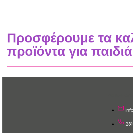
Προσφέρουμε τα κα
προϊόντα για παιδιά
Επικοινων
inf
23