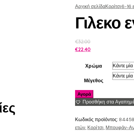
Αρχική σελίδα
Κορίτσι
6-16 
Γιλεκο 
€
32.00
€
22.40
Χρώμα
Μέγεθος
Αγορά
Προσθήκη στα Αγαπημ
ίες
Κωδικός προϊόντος:
84458
ετών
,
Κορίτσι
,
Μπουφάν-Αντ