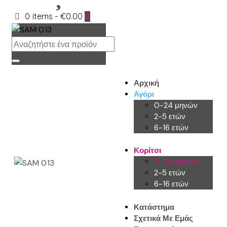
0 items
-
€0.00
0
Αρχική
Αγόρι
0-24 μηνών
2-5 ετών
6-16 ετών
Κορίτσι
0-24 μηνών
2-5 ετών
6-16 ετών
Κατάστημα
Σχετικά Με Εμάς