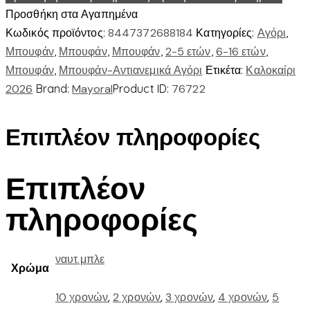
Προσθήκη στα Αγαπημένα
Κωδικός προϊόντος:
8447372688184
Κατηγορίες:
Αγόρι
,
Μπουφάν
,
Μπουφάν
,
Μπουφάν
,
2-5 ετών
,
6-16 ετών
,
Μπουφάν
,
Μπουφάν-Αντιανεμικά Αγόρι
Ετικέτα:
Καλοκαίρι
2026
Brand:
Mayoral
Product ID:
76722
Επιπλέον πληροφορίες
Επιπλέον
πληροφορίες
ναυτ.μπλε
Χρώμα
10 χρονών
,
2 χρονών
,
3 χρονών
,
4 χρονών
,
5