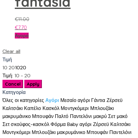
fantasia
€
11.00
€
7.70
Αυτό
Αγορά
το
προϊόν
Clear all
έχει
Τιμή
πολλαπλές
10
20
10
20
παραλλαγές.
Τιμή:
10 - 20
Οι
επιλογές
Κατηγορία
μπορούν
Όλες οι κατηγορίες
Αγόρι
Μεσαίο αγόρι
Γάντια
Ζέρσεϋ
να
Καλτσάκι
Καπέλο
Κασκόλ
Μοντγκόμερι
Μπλουζάκι
επιλεγούν
μακρυμάνικο
Μπουφάν
Παλτό
Παντελόνι μακρύ
Σετ μακό
στη
Σετ σκούφος-κασκόλ
Φόρμα
Baby αγόρι
Ζέρσεϋ
Καλτσάκι
σελίδα
Μοντγκόμερι
Μπλουζάκι μακρυμάνικο
Μπουφάν
Παντελόνι