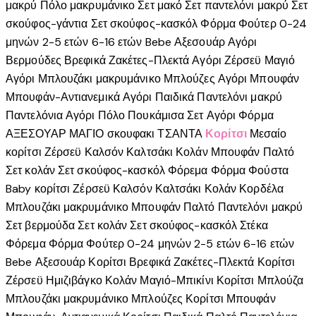
του
μακρύ
Πόλο μακρυμάνικο
Σετ μακό
Σετ παντελόνι μακρύ
Σετ
προϊόντος
σκούφος-γάντια
Σετ σκούφος-κασκόλ
Φόρμα
Φούτερ
0-24
μηνών
2-5 ετών
6-16 ετών
Bebe
Αξεσουάρ Αγόρι
Βερμούδες
Βρεφικά
Ζακέτες-Πλεκτά Αγόρι
Ζέρσεϋ
Μαγιό
Αγόρι
Μπλουζάκι μακρυμάνικο
Μπλούζες Αγόρι
Μπουφάν
Μπουφάν-Αντιανεμικά Αγόρι
Παιδικά
Παντελόνι μακρύ
Παντελόνια Αγόρι
Πόλο
Πουκάμισα
Σετ Αγόρι
Φόρμα
ΑΞΕΣΟΥΑΡ
ΜΑΓΙΟ
σκουφακι
ΤΣΑΝΤΑ
Κορίτσι
Μεσαίο
κορίτσι
Ζέρσεϋ
Καλσόν
Καλτσάκι
Κολάν
Μπουφάν
Παλτό
Σετ κολάν
Σετ σκούφος-κασκόλ
Φόρεμα
Φόρμα
Φούστα
Baby κορίτσι
Ζέρσεϋ
Καλσόν
Καλτσάκι
Κολάν
Κορδέλα
Μπλουζάκι μακρυμάνικο
Μπουφάν
Παλτό
Παντελόνι μακρύ
Σετ βερμούδα
Σετ κολάν
Σετ σκούφος-κασκόλ
Στέκα
Φόρεμα
Φόρμα
Φούτερ
0-24 μηνών
2-5 ετών
6-16 ετών
Bebe
Αξεσουάρ Κορίτσι
Βρεφικά
Ζακέτες-Πλεκτά Κορίτσι
Ζέρσεϋ
Ημιζιβάγκο
Κολάν
Μαγιό-Μπικίνι Κορίτσι
Μπλούζα
Μπλουζάκι μακρυμάνικο
Μπλούζες Κορίτσι
Μπουφάν