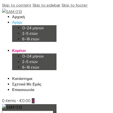
Skip to content
Skip to sidebar
Skip to footer
Αρχική
Αγόρι
0-24 μηνών
2-5 ετών
6-16 ετών
Κορίτσι
0-24 μηνών
2-5 ετών
6-16 ετών
Κατάστημα
Σχετικά Με Εμάς
Επικοινωνία
0 items
-
€0.00
0