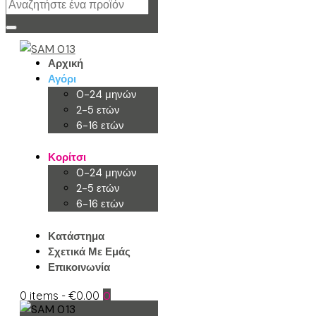
Αρχική
Αγόρι
0-24 μηνών
2-5 ετών
6-16 ετών
Κορίτσι
0-24 μηνών
2-5 ετών
6-16 ετών
Κατάστημα
Σχετικά Με Εμάς
Επικοινωνία
0 items
-
€0.00
0