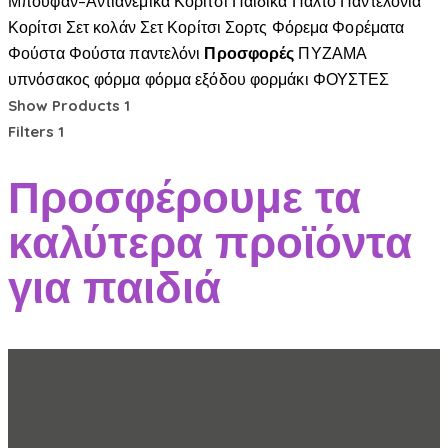
Μπουφάν-Αντιανεμικά Κορίτσι
Παιδικά
Παλτό
Παντελόνια
Κορίτσι
Σετ κολάν
Σετ Κορίτσι
Σορτς
Φόρεμα
Φορέματα
Φούστα
Φούστα παντελόνι
Προσφορές
ΠΥΖΑΜΑ
υπνόσακος
φόρμα
φόρμα εξόδου
φορμάκι
ΦΟΥΣΤΕΣ
Show Products
1
Filters
1
Προσφέρουμε τα
καλύτερα προϊόντα
για παιδιά
Επικοινωνίστε Μαζί Μας