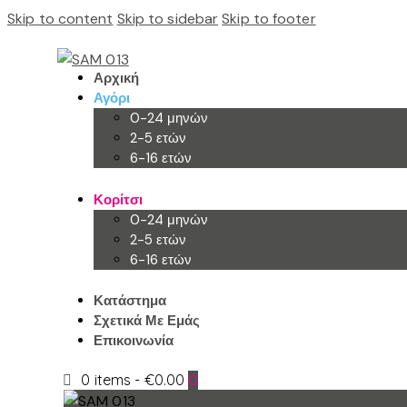
Skip to content
Skip to sidebar
Skip to footer
Αρχική
Αγόρι
0-24 μηνών
2-5 ετών
6-16 ετών
Κορίτσι
0-24 μηνών
2-5 ετών
6-16 ετών
Κατάστημα
Σχετικά Με Εμάς
Επικοινωνία
0 items
-
€0.00
0