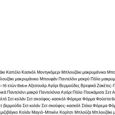
άκι
Καπέλο
Κασκόλ
Μοντγκόμερι
Μπλουζάκι μακρυμάνικο
Μπο
λουζάκι μακρυμάνικο
Μπουφάν
Παντελόνι μακρύ
Πόλο μακρυμ
6-16 ετών
Bebe
Αξεσουάρ Αγόρι
Βερμούδες
Βρεφικά
Ζακέτες-
ικά
Παντελόνι μακρύ
Παντελόνια Αγόρι
Πόλο
Πουκάμισα
Σετ Α
λτό
Σετ κολάν
Σετ σκούφος-κασκόλ
Φόρεμα
Φόρμα
Φούστα
B
ετ βερμούδα
Σετ κολάν
Σετ σκούφος-κασκόλ
Στέκα
Φόρεμα
Φό
μιζιβάγκο
Κολάν
Μαγιό-Μπικίνι Κορίτσι
Μπλούζα
Μπλουζάκι 