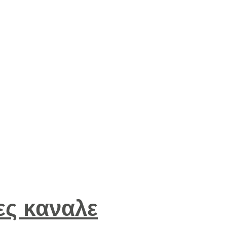
σες καναλε