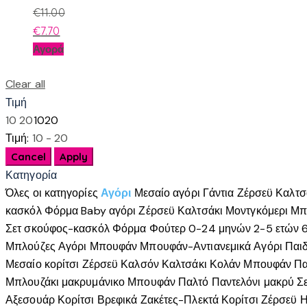
€
11.00
€
7.70
Αυτό
Αγορά
το
προϊόν
Clear all
έχει
Τιμή
πολλαπλές
10
20
10
20
παραλλαγές.
Τιμή:
10 - 20
Οι
επιλογές
Κατηγορία
μπορούν
Όλες οι κατηγορίες
Αγόρι
Μεσαίο αγόρι
Γάντια
Ζέρσεϋ
Καλτσ
να
κασκόλ
Φόρμα
Baby αγόρι
Ζέρσεϋ
Καλτσάκι
Μοντγκόμερι
Μπ
επιλεγούν
Σετ σκούφος-κασκόλ
Φόρμα
Φούτερ
0-24 μηνών
2-5 ετών
στη
Μπλούζες Αγόρι
Μπουφάν
Μπουφάν-Αντιανεμικά Αγόρι
Παιδ
σελίδα
Μεσαίο κορίτσι
Ζέρσεϋ
Καλσόν
Καλτσάκι
Κολάν
Μπουφάν
Πα
του
Μπλουζάκι μακρυμάνικο
Μπουφάν
Παλτό
Παντελόνι μακρύ
Σ
προϊόντος
Αξεσουάρ Κορίτσι
Βρεφικά
Ζακέτες-Πλεκτά Κορίτσι
Ζέρσεϋ
Η