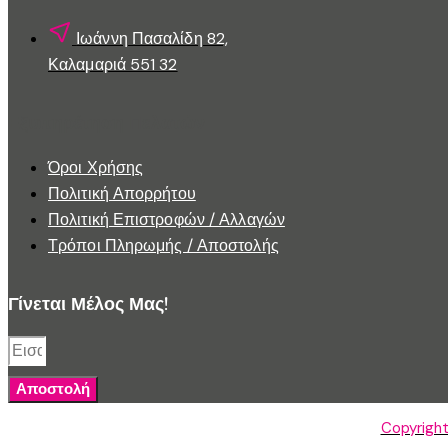
Ιωάννη Πασαλίδη 82,
Καλαμαριά 551 32
Εξυπηρέτηση Πελατών
Όροι Χρήσης
Πολιτική Απορρήτου
Πολιτική Επιστροφών / Αλλαγών
Τρόποι Πληρωμής / Αποστολής
Γίνεται Μέλος Μας!
Αποστολή
Copyright