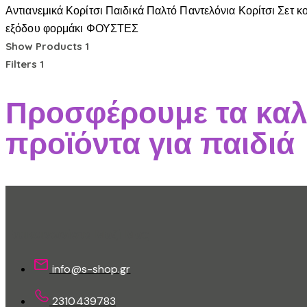
Αντιανεμικά Κορίτσι
Παιδικά
Παλτό
Παντελόνια Κορίτσι
Σετ κ
εξόδου
φορμάκι
ΦΟΥΣΤΕΣ
Show Products
1
Filters
1
Προσφέρουμε τα καλ
προϊόντα για παιδιά
Επικοινωνίστε Μαζί Μας
info@s-shop.gr
2310439783