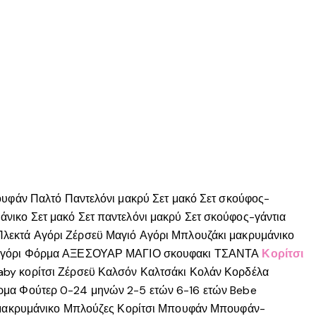
υφάν
Παλτό
Παντελόνι μακρύ
Σετ μακό
Σετ σκούφος-
άνικο
Σετ μακό
Σετ παντελόνι μακρύ
Σετ σκούφος-γάντια
Πλεκτά Αγόρι
Ζέρσεϋ
Μαγιό Αγόρι
Μπλουζάκι μακρυμάνικο
γόρι
Φόρμα
ΑΞΕΣΟΥΑΡ
ΜΑΓΙΟ
σκουφακι
ΤΣΑΝΤΑ
Κορίτσι
aby κορίτσι
Ζέρσεϋ
Καλσόν
Καλτσάκι
Κολάν
Κορδέλα
ρμα
Φούτερ
0-24 μηνών
2-5 ετών
6-16 ετών
Bebe
μακρυμάνικο
Μπλούζες Κορίτσι
Μπουφάν
Μπουφάν-