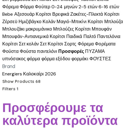
Φόρεμα
Φόρμα
Φούτερ
0-24 μηνών
2-5 ετών
6-16 ετών
Bebe
Αξεσουάρ Κορίτσι
Βρεφικά
Ζακέτες-Πλεκτά Κορίτσι
Ζέρσεϋ
Ημιζιβάγκο
Κολάν
Μαγιό-Μπικίνι Κορίτσι
Μπλούζα
Μπλουζάκι μακρυμάνικο
Μπλούζες Κορίτσι
Μπουφάν
Μπουφάν-Αντιανεμικά Κορίτσι
Παιδικά
Παλτό
Παντελόνια
Κορίτσι
Σετ κολάν
Σετ Κορίτσι
Σορτς
Φόρεμα
Φορέματα
Φούστα
Φούστα παντελόνι
Προσφορές
ΠΥΖΑΜΑ
υπνόσακος
φόρμα
φόρμα εξόδου
φορμάκι
ΦΟΥΣΤΕΣ
Brand
Energiers
Καλοκαίρι 2026
Show Products
68
Filters
1
Προσφέρουμε τα
καλύτερα προϊόντα