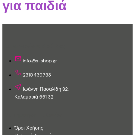
για παιδιά
Επικοινωνίστε Μαζί Μας
info@s-shop.gr
2310439783
Ιωάννη Πασαλίδη 82,
Καλαμαριά 551 32
Εξυπηρέτηση Πελατών
Όροι Χρήσης