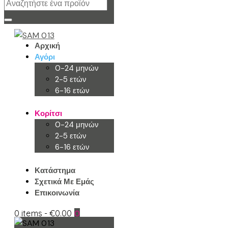
Αρχική
Αγόρι
0-24 μηνών
2-5 ετών
6-16 ετών
Κορίτσι
0-24 μηνών
2-5 ετών
6-16 ετών
Κατάστημα
Σχετικά Με Εμάς
Επικοινωνία
0 items
-
€0.00
0