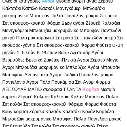
Όλες οι κατηγορίες
Αγόρι
Μεσαίο αγόρι
Γάντια
Ζέρσεϋ
Καλτσάκι
Καπέλο
Κασκόλ
Μοντγκόμερι
Μπλουζάκι
μακρυμάνικο
Μπουφάν
Παλτό
Παντελόνι μακρύ
Σετ μακό
Σετ σκούφος-κασκόλ
Φόρμα
Baby αγόρι
Ζέρσεϋ
Καλτσάκι
Μοντγκόμερι
Μπλουζάκι μακρυμάνικο
Μπουφάν
Παντελόνι
μακρύ
Πόλο μακρυμάνικο
Σετ μακό
Σετ παντελόνι μακρύ
Σετ
σκούφος-γάντια
Σετ σκούφος-κασκόλ
Φόρμα
Φούτερ
0-24
μηνών
2-5 ετών
6-16 ετών
Bebe
Αξεσουάρ Αγόρι
Βερμούδες
Βρεφικά
Ζακέτες-Πλεκτά Αγόρι
Ζέρσεϋ
Μαγιό
Αγόρι
Μπλουζάκι μακρυμάνικο
Μπλούζες Αγόρι
Μπουφάν
Μπουφάν-Αντιανεμικά Αγόρι
Παιδικά
Παντελόνι μακρύ
Παντελόνια Αγόρι
Πόλο
Πουκάμισα
Σετ Αγόρι
Φόρμα
ΑΞΕΣΟΥΑΡ
ΜΑΓΙΟ
σκουφακι
ΤΣΑΝΤΑ
Κορίτσι
Μεσαίο
κορίτσι
Ζέρσεϋ
Καλσόν
Καλτσάκι
Κολάν
Μπουφάν
Παλτό
Σετ κολάν
Σετ σκούφος-κασκόλ
Φόρεμα
Φόρμα
Φούστα
Baby κορίτσι
Ζέρσεϋ
Καλσόν
Καλτσάκι
Κολάν
Κορδέλα
Μπλουζάκι μακρυμάνικο
Μπουφάν
Παλτό
Παντελόνι μακρύ
Σετ βερμούδα
Σετ κολάν
Σετ σκούφος-κασκόλ
Στέκα