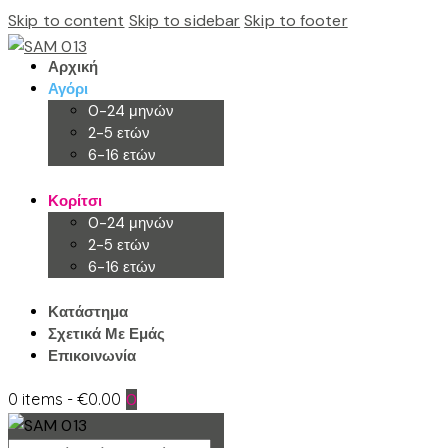
Skip to content
Skip to sidebar
Skip to footer
Αρχική
Αγόρι
0-24 μηνών
2-5 ετών
6-16 ετών
Κορίτσι
0-24 μηνών
2-5 ετών
6-16 ετών
Κατάστημα
Σχετικά Με Εμάς
Επικοινωνία
0 items
-
€0.00
0