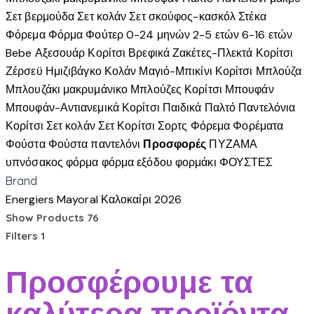
Σετ βερμούδα
Σετ κολάν
Σετ σκούφος-κασκόλ
Στέκα
Φόρεμα
Φόρμα
Φούτερ
0-24 μηνών
2-5 ετών
6-16 ετών
Bebe
Αξεσουάρ Κορίτσι
Βρεφικά
Ζακέτες-Πλεκτά Κορίτσι
Ζέρσεϋ
Ημιζιβάγκο
Κολάν
Μαγιό-Μπικίνι Κορίτσι
Μπλούζα
Μπλουζάκι μακρυμάνικο
Μπλούζες Κορίτσι
Μπουφάν
Μπουφάν-Αντιανεμικά Κορίτσι
Παιδικά
Παλτό
Παντελόνια
Κορίτσι
Σετ κολάν
Σετ Κορίτσι
Σορτς
Φόρεμα
Φορέματα
Φούστα
Φούστα παντελόνι
Προσφορές
ΠΥΖΑΜΑ
υπνόσακος
φόρμα
φόρμα εξόδου
φορμάκι
ΦΟΥΣΤΕΣ
Brand
Energiers
Mayoral
Καλοκαίρι 2026
Show Products
76
Filters
1
Προσφέρουμε τα
καλύτερα προϊόντα