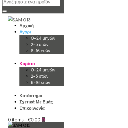
Αρχική
Αγόρι
0-24 μηνών
2-5 ετών
6-16 ετών
Κορίτσι
0-24 μηνών
2-5 ετών
6-16 ετών
Κατάστημα
Σχετικά Με Εμάς
Επικοινωνία
0 items
-
€0.00
0