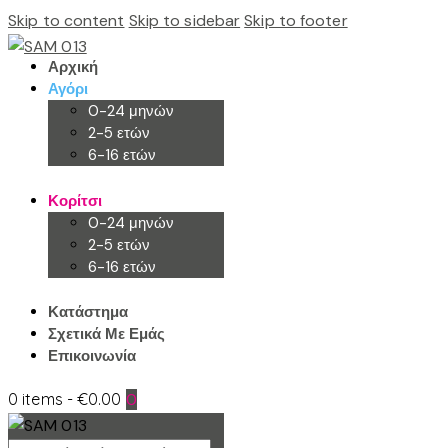
Skip to content
Skip to sidebar
Skip to footer
Αρχική
Αγόρι
0-24 μηνών
2-5 ετών
6-16 ετών
Κορίτσι
0-24 μηνών
2-5 ετών
6-16 ετών
Κατάστημα
Σχετικά Με Εμάς
Επικοινωνία
0 items
-
€0.00
0