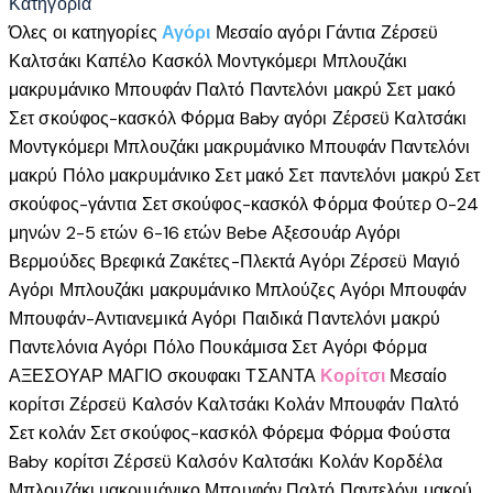
Κατηγορία
Όλες οι κατηγορίες
Αγόρι
Μεσαίο αγόρι
Γάντια
Ζέρσεϋ
Καλτσάκι
Καπέλο
Κασκόλ
Μοντγκόμερι
Μπλουζάκι
μακρυμάνικο
Μπουφάν
Παλτό
Παντελόνι μακρύ
Σετ μακό
Σετ σκούφος-κασκόλ
Φόρμα
Baby αγόρι
Ζέρσεϋ
Καλτσάκι
Μοντγκόμερι
Μπλουζάκι μακρυμάνικο
Μπουφάν
Παντελόνι
μακρύ
Πόλο μακρυμάνικο
Σετ μακό
Σετ παντελόνι μακρύ
Σετ
σκούφος-γάντια
Σετ σκούφος-κασκόλ
Φόρμα
Φούτερ
0-24
μηνών
2-5 ετών
6-16 ετών
Bebe
Αξεσουάρ Αγόρι
Βερμούδες
Βρεφικά
Ζακέτες-Πλεκτά Αγόρι
Ζέρσεϋ
Μαγιό
Αγόρι
Μπλουζάκι μακρυμάνικο
Μπλούζες Αγόρι
Μπουφάν
Μπουφάν-Αντιανεμικά Αγόρι
Παιδικά
Παντελόνι μακρύ
Παντελόνια Αγόρι
Πόλο
Πουκάμισα
Σετ Αγόρι
Φόρμα
ΑΞΕΣΟΥΑΡ
ΜΑΓΙΟ
σκουφακι
ΤΣΑΝΤΑ
Κορίτσι
Μεσαίο
κορίτσι
Ζέρσεϋ
Καλσόν
Καλτσάκι
Κολάν
Μπουφάν
Παλτό
Σετ κολάν
Σετ σκούφος-κασκόλ
Φόρεμα
Φόρμα
Φούστα
Baby κορίτσι
Ζέρσεϋ
Καλσόν
Καλτσάκι
Κολάν
Κορδέλα
Μπλουζάκι μακρυμάνικο
Μπουφάν
Παλτό
Παντελόνι μακρύ