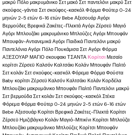
του
μακρύ
Πόλο μακρυμάνικο
Σετ μακό
Σετ παντελόνι μακρύ
Σετ
προϊόντος
σκούφος-γάντια
Σετ σκούφος-κασκόλ
Φόρμα
Φούτερ
0-24
μηνών
2-5 ετών
6-16 ετών
Bebe
Αξεσουάρ Αγόρι
Βερμούδες
Βρεφικά
Ζακέτες-Πλεκτά Αγόρι
Ζέρσεϋ
Μαγιό
Αγόρι
Μπλουζάκι μακρυμάνικο
Μπλούζες Αγόρι
Μπουφάν
Μπουφάν-Αντιανεμικά Αγόρι
Παιδικά
Παντελόνι μακρύ
Παντελόνια Αγόρι
Πόλο
Πουκάμισα
Σετ Αγόρι
Φόρμα
ΑΞΕΣΟΥΑΡ
ΜΑΓΙΟ
σκουφακι
ΤΣΑΝΤΑ
Κορίτσι
Μεσαίο
κορίτσι
Ζέρσεϋ
Καλσόν
Καλτσάκι
Κολάν
Μπουφάν
Παλτό
Σετ κολάν
Σετ σκούφος-κασκόλ
Φόρεμα
Φόρμα
Φούστα
Baby κορίτσι
Ζέρσεϋ
Καλσόν
Καλτσάκι
Κολάν
Κορδέλα
Μπλουζάκι μακρυμάνικο
Μπουφάν
Παλτό
Παντελόνι μακρύ
Σετ βερμούδα
Σετ κολάν
Σετ σκούφος-κασκόλ
Στέκα
Φόρεμα
Φόρμα
Φούτερ
0-24 μηνών
2-5 ετών
6-16 ετών
Bebe
Αξεσουάρ Κορίτσι
Βρεφικά
Ζακέτες-Πλεκτά Κορίτσι
Ζέρσεϋ
Ημιζιβάγκο
Κολάν
Μαγιό-Μπικίνι Κορίτσι
Μπλούζα
Μπλουζάκι μακρυμάνικο
Μπλούζες Κορίτσι
Μπουφάν