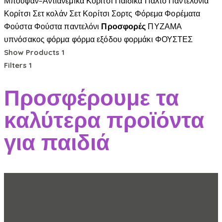
Μπουφάν-Αντιανεμικά Κορίτσι
Παιδικά
Παλτό
Παντελόνια
Κορίτσι
Σετ κολάν
Σετ Κορίτσι
Σορτς
Φόρεμα
Φορέματα
Φούστα
Φούστα παντελόνι
Προσφορές
ΠΥΖΑΜΑ
υπνόσακος
φόρμα
φόρμα εξόδου
φορμάκι
ΦΟΥΣΤΕΣ
Show Products
1
Filters
1
Προσφέρουμε τα
καλύτερα προϊόντα
για παιδιά
Επικοινωνίστε Μαζί Μας