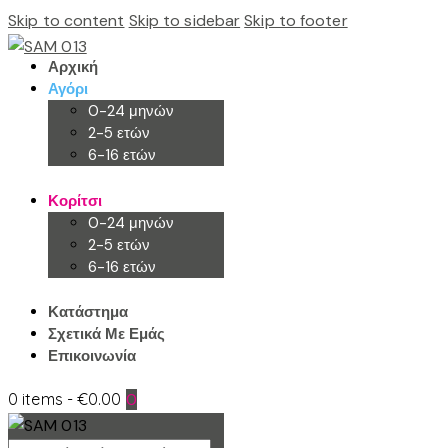
Skip to content
Skip to sidebar
Skip to footer
Αρχική
Αγόρι
0-24 μηνών
2-5 ετών
6-16 ετών
Κορίτσι
0-24 μηνών
2-5 ετών
6-16 ετών
Κατάστημα
Σχετικά Με Εμάς
Επικοινωνία
0 items
-
€0.00
0