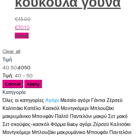
κουκουλα γουνα
€
43.00
€
30.10
Αυτό
Αγορά
το
προϊόν
Clear all
έχει
Τιμή
πολλαπλές
40
50
40
50
παραλλαγές.
Τιμή:
40 - 50
Οι
επιλογές
Κατηγορία
μπορούν
Όλες οι κατηγορίες
Αγόρι
Μεσαίο αγόρι
Γάντια
Ζέρσεϋ
να
Καλτσάκι
Καπέλο
Κασκόλ
Μοντγκόμερι
Μπλουζάκι
επιλεγούν
μακρυμάνικο
Μπουφάν
Παλτό
Παντελόνι μακρύ
Σετ μακό
στη
Σετ σκούφος-κασκόλ
Φόρμα
Baby αγόρι
Ζέρσεϋ
Καλτσάκι
σελίδα
Μοντγκόμερι
Μπλουζάκι μακρυμάνικο
Μπουφάν
Παντελόνι