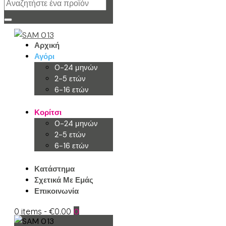
Αρχική
Αγόρι
0-24 μηνών
2-5 ετών
6-16 ετών
Κορίτσι
0-24 μηνών
2-5 ετών
6-16 ετών
Κατάστημα
Σχετικά Με Εμάς
Επικοινωνία
0 items
-
€0.00
0