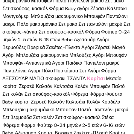
μακρυμάνικο
Μπουφάν
Παλτό
Παντελόνι μακρύ
Σετ μακό
Σετ σκούφος-κασκόλ
Φόρμα
Baby αγόρι
Ζέρσεϋ
Καλτσάκι
Μοντγκόμερι
Μπλουζάκι μακρυμάνικο
Μπουφάν
Παντελόνι
μακρύ
Πόλο μακρυμάνικο
Σετ μακό
Σετ παντελόνι μακρύ
Σετ
σκούφος-γάντια
Σετ σκούφος-κασκόλ
Φόρμα
Φούτερ
0-24
μηνών
2-5 ετών
6-16 ετών
Bebe
Αξεσουάρ Αγόρι
Βερμούδες
Βρεφικά
Ζακέτες-Πλεκτά Αγόρι
Ζέρσεϋ
Μαγιό
Αγόρι
Μπλουζάκι μακρυμάνικο
Μπλούζες Αγόρι
Μπουφάν
Μπουφάν-Αντιανεμικά Αγόρι
Παιδικά
Παντελόνι μακρύ
Παντελόνια Αγόρι
Πόλο
Πουκάμισα
Σετ Αγόρι
Φόρμα
ΑΞΕΣΟΥΑΡ
ΜΑΓΙΟ
σκουφακι
ΤΣΑΝΤΑ
Κορίτσι
Μεσαίο
κορίτσι
Ζέρσεϋ
Καλσόν
Καλτσάκι
Κολάν
Μπουφάν
Παλτό
Σετ κολάν
Σετ σκούφος-κασκόλ
Φόρεμα
Φόρμα
Φούστα
Baby κορίτσι
Ζέρσεϋ
Καλσόν
Καλτσάκι
Κολάν
Κορδέλα
Μπλουζάκι μακρυμάνικο
Μπουφάν
Παλτό
Παντελόνι μακρύ
Σετ βερμούδα
Σετ κολάν
Σετ σκούφος-κασκόλ
Στέκα
Φόρεμα
Φόρμα
Φούτερ
0-24 μηνών
2-5 ετών
6-16 ετών
Bebe
Αξεσουάρ Κορίτσι
Βρεφικά
Ζακέτες-Πλεκτά Κορίτσι