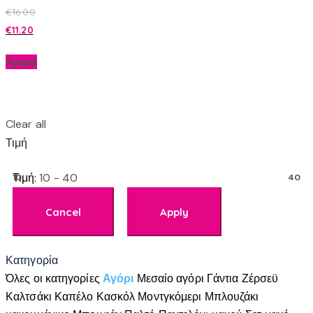
€
16.00
€
11.20
Αγορά
Clear all
Τιμή
Τιμή:
10 - 40
10
40
Κατηγορία
Όλες οι κατηγορίες
Αγόρι
Μεσαίο αγόρι
Γάντια
Ζέρσεϋ
Καλτσάκι
Καπέλο
Κασκόλ
Μοντγκόμερι
Μπλουζάκι