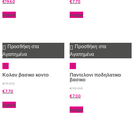
€
19.60
€
7.70
Αγορά
Αγορά
Προσθήκη στα
Προσθήκη στα
Αγαπημένα
Αγαπημένα
Κολαν βασικο κοντο
Παντελονι ποδηλατικο
βασικο
€
11.00
€
10.00
€
7.70
€
7.00
Αγορά
Αγορά