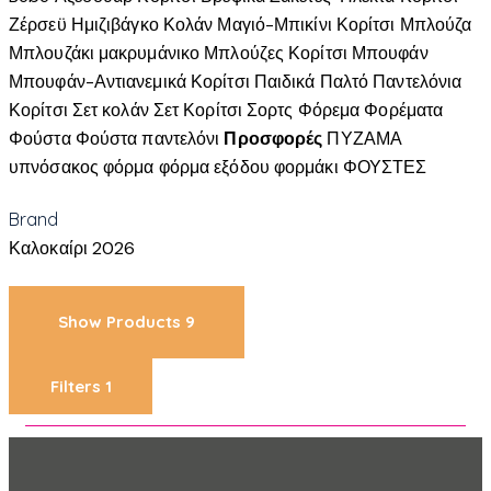
Ζέρσεϋ
Ημιζιβάγκο
Κολάν
Μαγιό-Μπικίνι Κορίτσι
Μπλούζα
Μπλουζάκι μακρυμάνικο
Μπλούζες Κορίτσι
Μπουφάν
Μπουφάν-Αντιανεμικά Κορίτσι
Παιδικά
Παλτό
Παντελόνια
Κορίτσι
Σετ κολάν
Σετ Κορίτσι
Σορτς
Φόρεμα
Φορέματα
Φούστα
Φούστα παντελόνι
Προσφορές
ΠΥΖΑΜΑ
υπνόσακος
φόρμα
φόρμα εξόδου
φορμάκι
ΦΟΥΣΤΕΣ
Brand
Καλοκαίρι 2026
Show Products
9
Filters
1