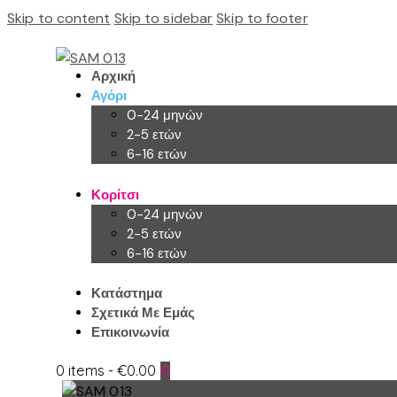
Skip to content
Skip to sidebar
Skip to footer
Αρχική
Αγόρι
0-24 μηνών
2-5 ετών
6-16 ετών
Κορίτσι
0-24 μηνών
2-5 ετών
6-16 ετών
Κατάστημα
Σχετικά Με Εμάς
Επικοινωνία
0 items
-
€0.00
0