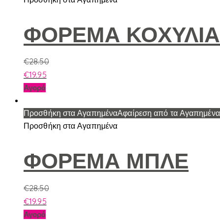
του
πολλαπλές
προϊόντος
παραλλαγές.
ΦΟΡΕΜΑ ΚΟΧΥΛΙΑ
Οι
επιλογές
€
28.50
μπορούν
€
19.95
να
Αυτό
Αγορά
επιλεγούν
το
στη
προϊόν
Προσθήκη στα Αγαπημένα
Αφαίρεση από τα Αγαπημένα
σελίδα
έχει
Προσθήκη στα Αγαπημένα
του
πολλαπλές
προϊόντος
παραλλαγές.
ΦΟΡΕΜΑ ΜΠΛΕ
Οι
επιλογές
€
28.50
μπορούν
€
19.95
να
Αυτό
Αγορά
επιλεγούν