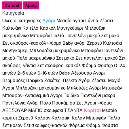
Κατηγορία
Όλες οι κατηγορίες
Αγόρι
Μεσαίο αγόρι
Γάντια
Ζέρσεϋ
Καλτσάκι
Καπέλο
Κασκόλ
Μοντγκόμερι
Μπλουζάκι
μακρυμάνικο
Μπουφάν
Παλτό
Παντελόνι μακρύ
Σετ μακό
Σετ σκούφος-κασκόλ
Φόρμα
Baby αγόρι
Ζέρσεϋ
Καλτσάκι
Μοντγκόμερι
Μπλουζάκι μακρυμάνικο
Μπουφάν
Παντελόνι
μακρύ
Πόλο μακρυμάνικο
Σετ μακό
Σετ παντελόνι μακρύ
Σετ
σκούφος-γάντια
Σετ σκούφος-κασκόλ
Φόρμα
Φούτερ
0-24
μηνών
2-5 ετών
6-16 ετών
Bebe
Αξεσουάρ Αγόρι
Βερμούδες
Βρεφικά
Ζακέτες-Πλεκτά Αγόρι
Ζέρσεϋ
Μαγιό
Αγόρι
Μπλουζάκι μακρυμάνικο
Μπλούζες Αγόρι
Μπουφάν
Μπουφάν-Αντιανεμικά Αγόρι
Παιδικά
Παντελόνι μακρύ
Παντελόνια Αγόρι
Πόλο
Πουκάμισα
Σετ Αγόρι
Φόρμα
ΑΞΕΣΟΥΑΡ
ΜΑΓΙΟ
σκουφακι
ΤΣΑΝΤΑ
Κορίτσι
Μεσαίο
κορίτσι
Ζέρσεϋ
Καλσόν
Καλτσάκι
Κολάν
Μπουφάν
Παλτό
Σετ κολάν
Σετ σκούφος-κασκόλ
Φόρεμα
Φόρμα
Φούστα