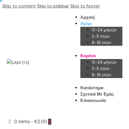
Skip to content
Skip to sidebar
Skip to footer
Αρχική
Αγόρι
0-24 μηνών
2-5 ετών
6-16 ετών
Κορίτσι
0-24 μηνών
2-5 ετών
6-16 ετών
Κατάστημα
Σχετικά Με Εμάς
Επικοινωνία
0 items
-
€0.00
0