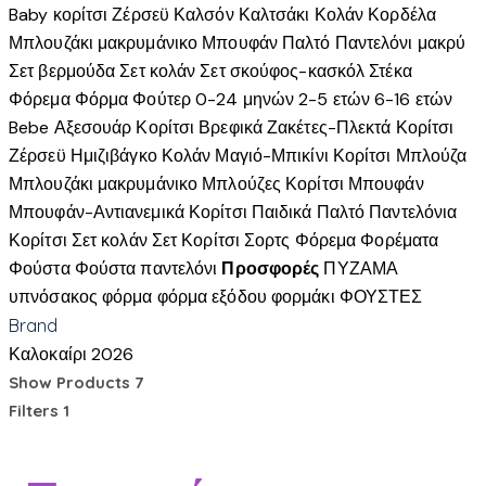
Baby κορίτσι
Ζέρσεϋ
Καλσόν
Καλτσάκι
Κολάν
Κορδέλα
Μπλουζάκι μακρυμάνικο
Μπουφάν
Παλτό
Παντελόνι μακρύ
Σετ βερμούδα
Σετ κολάν
Σετ σκούφος-κασκόλ
Στέκα
Φόρεμα
Φόρμα
Φούτερ
0-24 μηνών
2-5 ετών
6-16 ετών
Bebe
Αξεσουάρ Κορίτσι
Βρεφικά
Ζακέτες-Πλεκτά Κορίτσι
Ζέρσεϋ
Ημιζιβάγκο
Κολάν
Μαγιό-Μπικίνι Κορίτσι
Μπλούζα
Μπλουζάκι μακρυμάνικο
Μπλούζες Κορίτσι
Μπουφάν
Μπουφάν-Αντιανεμικά Κορίτσι
Παιδικά
Παλτό
Παντελόνια
Κορίτσι
Σετ κολάν
Σετ Κορίτσι
Σορτς
Φόρεμα
Φορέματα
Φούστα
Φούστα παντελόνι
Προσφορές
ΠΥΖΑΜΑ
υπνόσακος
φόρμα
φόρμα εξόδου
φορμάκι
ΦΟΥΣΤΕΣ
Brand
Καλοκαίρι 2026
Show Products
7
Filters
1