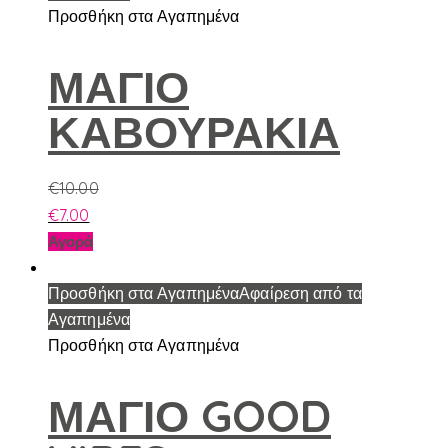
Προσθήκη στα Αγαπημένα
του
προϊόντος
ΜΑΓΙΟ
ΚΑΒΟΥΡΑΚΙΑ
€
10.00
€
7.00
Αυτό
Αγορά
το
προϊόν
Προσθήκη στα Αγαπημένα
Αφαίρεση από τα
έχει
Αγαπημένα
πολλαπλές
Προσθήκη στα Αγαπημένα
παραλλαγές.
Οι
ΜΑΓΙΟ GOOD
επιλογές