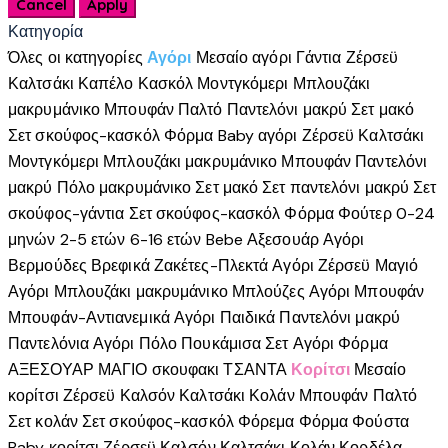
σελίδα
του
Κατηγορία
προϊόντος
Όλες οι κατηγορίες
Αγόρι
Μεσαίο αγόρι
Γάντια
Ζέρσεϋ
Καλτσάκι
Καπέλο
Κασκόλ
Μοντγκόμερι
Μπλουζάκι
μακρυμάνικο
Μπουφάν
Παλτό
Παντελόνι μακρύ
Σετ μακό
Σετ σκούφος-κασκόλ
Φόρμα
Baby αγόρι
Ζέρσεϋ
Καλτσάκι
Μοντγκόμερι
Μπλουζάκι μακρυμάνικο
Μπουφάν
Παντελόνι
μακρύ
Πόλο μακρυμάνικο
Σετ μακό
Σετ παντελόνι μακρύ
Σετ
σκούφος-γάντια
Σετ σκούφος-κασκόλ
Φόρμα
Φούτερ
0-24
μηνών
2-5 ετών
6-16 ετών
Bebe
Αξεσουάρ Αγόρι
Βερμούδες
Βρεφικά
Ζακέτες-Πλεκτά Αγόρι
Ζέρσεϋ
Μαγιό
Αγόρι
Μπλουζάκι μακρυμάνικο
Μπλούζες Αγόρι
Μπουφάν
Μπουφάν-Αντιανεμικά Αγόρι
Παιδικά
Παντελόνι μακρύ
Παντελόνια Αγόρι
Πόλο
Πουκάμισα
Σετ Αγόρι
Φόρμα
ΑΞΕΣΟΥΑΡ
ΜΑΓΙΟ
σκουφακι
ΤΣΑΝΤΑ
Κορίτσι
Μεσαίο
κορίτσι
Ζέρσεϋ
Καλσόν
Καλτσάκι
Κολάν
Μπουφάν
Παλτό
Σετ κολάν
Σετ σκούφος-κασκόλ
Φόρεμα
Φόρμα
Φούστα
Baby κορίτσι
Ζέρσεϋ
Καλσόν
Καλτσάκι
Κολάν
Κορδέλα