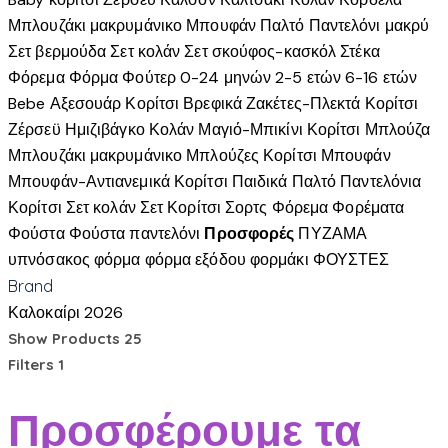
Μπλουζάκι μακρυμάνικο
Μπουφάν
Παλτό
Παντελόνι μακρύ
Σετ βερμούδα
Σετ κολάν
Σετ σκούφος-κασκόλ
Στέκα
Φόρεμα
Φόρμα
Φούτερ
0-24 μηνών
2-5 ετών
6-16 ετών
Bebe
Αξεσουάρ Κορίτσι
Βρεφικά
Ζακέτες-Πλεκτά Κορίτσι
Ζέρσεϋ
Ημιζιβάγκο
Κολάν
Μαγιό-Μπικίνι Κορίτσι
Μπλούζα
Μπλουζάκι μακρυμάνικο
Μπλούζες Κορίτσι
Μπουφάν
Μπουφάν-Αντιανεμικά Κορίτσι
Παιδικά
Παλτό
Παντελόνια
Κορίτσι
Σετ κολάν
Σετ Κορίτσι
Σορτς
Φόρεμα
Φορέματα
Φούστα
Φούστα παντελόνι
Προσφορές
ΠΥΖΑΜΑ
υπνόσακος
φόρμα
φόρμα εξόδου
φορμάκι
ΦΟΥΣΤΕΣ
Brand
Καλοκαίρι 2026
Show Products
25
Filters
1
Προσφέρουμε τα