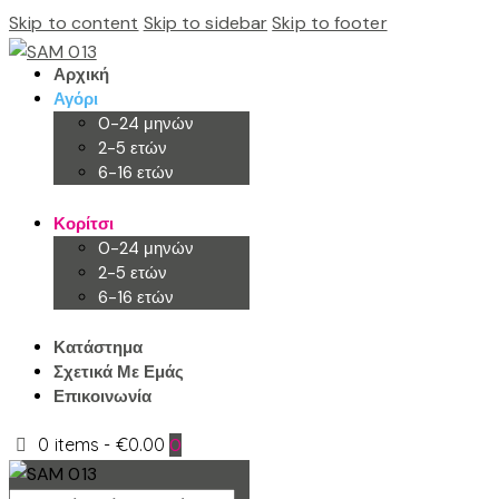
Skip to content
Skip to sidebar
Skip to footer
Αρχική
Αγόρι
0-24 μηνών
2-5 ετών
6-16 ετών
Κορίτσι
0-24 μηνών
2-5 ετών
6-16 ετών
Κατάστημα
Σχετικά Με Εμάς
Επικοινωνία
0 items
-
€0.00
0