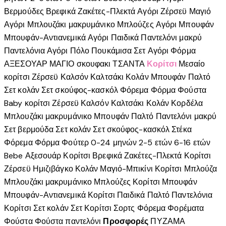
Βερμούδες
Βρεφικά
Ζακέτες-Πλεκτά Αγόρι
Ζέρσεϋ
Μαγιό
Αγόρι
Μπλουζάκι μακρυμάνικο
Μπλούζες Αγόρι
Μπουφάν
Μπουφάν-Αντιανεμικά Αγόρι
Παιδικά
Παντελόνι μακρύ
Παντελόνια Αγόρι
Πόλο
Πουκάμισα
Σετ Αγόρι
Φόρμα
ΑΞΕΣΟΥΑΡ
ΜΑΓΙΟ
σκουφακι
ΤΣΑΝΤΑ
Κορίτσι
Μεσαίο
κορίτσι
Ζέρσεϋ
Καλσόν
Καλτσάκι
Κολάν
Μπουφάν
Παλτό
Σετ κολάν
Σετ σκούφος-κασκόλ
Φόρεμα
Φόρμα
Φούστα
Baby κορίτσι
Ζέρσεϋ
Καλσόν
Καλτσάκι
Κολάν
Κορδέλα
Μπλουζάκι μακρυμάνικο
Μπουφάν
Παλτό
Παντελόνι μακρύ
Σετ βερμούδα
Σετ κολάν
Σετ σκούφος-κασκόλ
Στέκα
Φόρεμα
Φόρμα
Φούτερ
0-24 μηνών
2-5 ετών
6-16 ετών
Bebe
Αξεσουάρ Κορίτσι
Βρεφικά
Ζακέτες-Πλεκτά Κορίτσι
Ζέρσεϋ
Ημιζιβάγκο
Κολάν
Μαγιό-Μπικίνι Κορίτσι
Μπλούζα
Μπλουζάκι μακρυμάνικο
Μπλούζες Κορίτσι
Μπουφάν
Μπουφάν-Αντιανεμικά Κορίτσι
Παιδικά
Παλτό
Παντελόνια
Κορίτσι
Σετ κολάν
Σετ Κορίτσι
Σορτς
Φόρεμα
Φορέματα
Φούστα
Φούστα παντελόνι
Προσφορές
ΠΥΖΑΜΑ