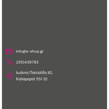
Επικοινωνίστε Μαζί Μας
info@s-shop.gr
2310439783
Ιωάννη Πασαλίδη 82,
Καλαμαριά 551 32
Εξυπηρέτηση Πελατών