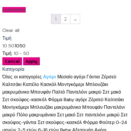
Load More
1
2
→
Clear all
Τιμή
10
50
10
50
Τιμή:
10 - 50
Κατηγορία
Όλες οι κατηγορίες
Αγόρι
Μεσαίο αγόρι
Γάντια
Ζέρσεϋ
Καλτσάκι
Καπέλο
Κασκόλ
Μοντγκόμερι
Μπλουζάκι
μακρυμάνικο
Μπουφάν
Παλτό
Παντελόνι μακρύ
Σετ μακό
Σετ σκούφος-κασκόλ
Φόρμα
Baby αγόρι
Ζέρσεϋ
Καλτσάκι
Μοντγκόμερι
Μπλουζάκι μακρυμάνικο
Μπουφάν
Παντελόνι
μακρύ
Πόλο μακρυμάνικο
Σετ μακό
Σετ παντελόνι μακρύ
Σετ
σκούφος-γάντια
Σετ σκούφος-κασκόλ
Φόρμα
Φούτερ
0-24
μηνών
2-5 ετών
6-16 ετών
Bebe
Αξεσουάρ Αγόρι