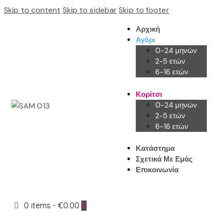
Skip to content
Skip to sidebar
Skip to footer
Αρχική
Αγόρι
0-24 μηνών
2-5 ετών
6-16 ετών
Κορίτσι
0-24 μηνών
2-5 ετών
6-16 ετών
Κατάστημα
Σχετικά Με Εμάς
Επικοινωνία
0 items
-
€0.00
0