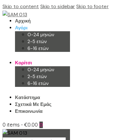
Skip to content
Skip to sidebar
Skip to footer
Αρχική
Αγόρι
0-24 μηνών
2-5 ετών
6-16 ετών
Κορίτσι
0-24 μηνών
2-5 ετών
6-16 ετών
Κατάστημα
Σχετικά Με Εμάς
Επικοινωνία
0 items
-
€0.00
0