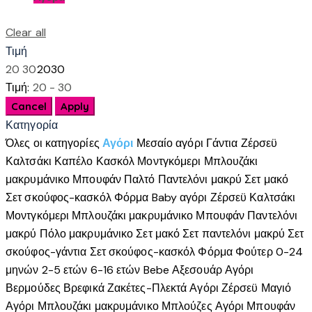
του
το
προϊόντος
προϊόν
Clear all
έχει
Τιμή
πολλαπλές
20
30
20
30
παραλλαγές.
Τιμή:
20 - 30
Οι
επιλογές
Κατηγορία
μπορούν
Όλες οι κατηγορίες
Αγόρι
Μεσαίο αγόρι
Γάντια
Ζέρσεϋ
να
Καλτσάκι
Καπέλο
Κασκόλ
Μοντγκόμερι
Μπλουζάκι
επιλεγούν
μακρυμάνικο
Μπουφάν
Παλτό
Παντελόνι μακρύ
Σετ μακό
στη
Σετ σκούφος-κασκόλ
Φόρμα
Baby αγόρι
Ζέρσεϋ
Καλτσάκι
σελίδα
Μοντγκόμερι
Μπλουζάκι μακρυμάνικο
Μπουφάν
Παντελόνι
του
μακρύ
Πόλο μακρυμάνικο
Σετ μακό
Σετ παντελόνι μακρύ
Σετ
προϊόντος
σκούφος-γάντια
Σετ σκούφος-κασκόλ
Φόρμα
Φούτερ
0-24
μηνών
2-5 ετών
6-16 ετών
Bebe
Αξεσουάρ Αγόρι
Βερμούδες
Βρεφικά
Ζακέτες-Πλεκτά Αγόρι
Ζέρσεϋ
Μαγιό
Αγόρι
Μπλουζάκι μακρυμάνικο
Μπλούζες Αγόρι
Μπουφάν