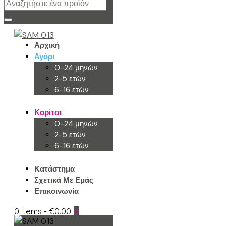
Αρχική
Αγόρι
0-24 μηνών
2-5 ετών
6-16 ετών
Κορίτσι
0-24 μηνών
2-5 ετών
6-16 ετών
Κατάστημα
Σχετικά Με Εμάς
Επικοινωνία
0 items
-
€0.00
0