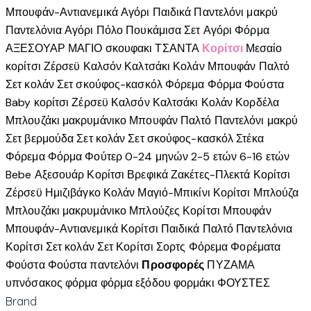
Μπουφάν-Αντιανεμικά Αγόρι
Παιδικά
Παντελόνι μακρύ
Παντελόνια Αγόρι
Πόλο
Πουκάμισα
Σετ Αγόρι
Φόρμα
ΑΞΕΣΟΥΑΡ
ΜΑΓΙΟ
σκουφακι
ΤΣΑΝΤΑ
Κορίτσι
Μεσαίο
κορίτσι
Ζέρσεϋ
Καλσόν
Καλτσάκι
Κολάν
Μπουφάν
Παλτό
Σετ κολάν
Σετ σκούφος-κασκόλ
Φόρεμα
Φόρμα
Φούστα
Baby κορίτσι
Ζέρσεϋ
Καλσόν
Καλτσάκι
Κολάν
Κορδέλα
Μπλουζάκι μακρυμάνικο
Μπουφάν
Παλτό
Παντελόνι μακρύ
Σετ βερμούδα
Σετ κολάν
Σετ σκούφος-κασκόλ
Στέκα
Φόρεμα
Φόρμα
Φούτερ
0-24 μηνών
2-5 ετών
6-16 ετών
Bebe
Αξεσουάρ Κορίτσι
Βρεφικά
Ζακέτες-Πλεκτά Κορίτσι
Ζέρσεϋ
Ημιζιβάγκο
Κολάν
Μαγιό-Μπικίνι Κορίτσι
Μπλούζα
Μπλουζάκι μακρυμάνικο
Μπλούζες Κορίτσι
Μπουφάν
Μπουφάν-Αντιανεμικά Κορίτσι
Παιδικά
Παλτό
Παντελόνια
Κορίτσι
Σετ κολάν
Σετ Κορίτσι
Σορτς
Φόρεμα
Φορέματα
Φούστα
Φούστα παντελόνι
Προσφορές
ΠΥΖΑΜΑ
υπνόσακος
φόρμα
φόρμα εξόδου
φορμάκι
ΦΟΥΣΤΕΣ
Brand