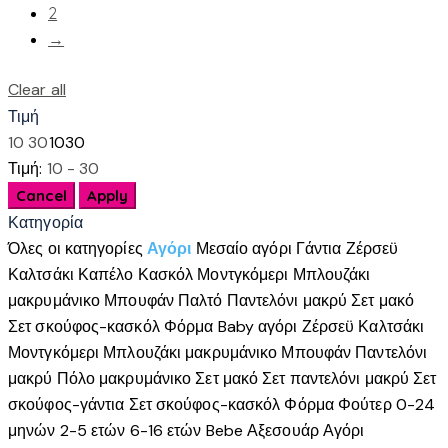
πολλαπλές
2
παραλλαγές.
→
Οι
Clear all
επιλογές
μπορούν
Τιμή
να
10
30
10
30
επιλεγούν
Τιμή:
10 - 30
στη
σελίδα
Κατηγορία
του
Όλες οι κατηγορίες
Αγόρι
Μεσαίο αγόρι
Γάντια
Ζέρσεϋ
προϊόντος
Καλτσάκι
Καπέλο
Κασκόλ
Μοντγκόμερι
Μπλουζάκι
μακρυμάνικο
Μπουφάν
Παλτό
Παντελόνι μακρύ
Σετ μακό
Σετ σκούφος-κασκόλ
Φόρμα
Baby αγόρι
Ζέρσεϋ
Καλτσάκι
Μοντγκόμερι
Μπλουζάκι μακρυμάνικο
Μπουφάν
Παντελόνι
μακρύ
Πόλο μακρυμάνικο
Σετ μακό
Σετ παντελόνι μακρύ
Σετ
σκούφος-γάντια
Σετ σκούφος-κασκόλ
Φόρμα
Φούτερ
0-24
μηνών
2-5 ετών
6-16 ετών
Bebe
Αξεσουάρ Αγόρι