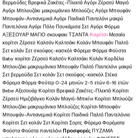
Βερμούδες
Βρεφικά
Ζακέτες-Πλεκτά Αγόρι
Ζέρσεϋ
Μαγιό
Αγόρι
Μπλουζάκι μακρυμάνικο
Μπλούζες Αγόρι
Μπουφάν
Μπουφάν-Αντιανεμικά Αγόρι
Παιδικά
Παντελόνι μακρύ
Παντελόνια Αγόρι
Πόλο
Πουκάμισα
Σετ Αγόρι
Φόρμα
ΑΞΕΣΟΥΑΡ
ΜΑΓΙΟ
σκουφακι
ΤΣΑΝΤΑ
Κορίτσι
Μεσαίο
κορίτσι
Ζέρσεϋ
Καλσόν
Καλτσάκι
Κολάν
Μπουφάν
Παλτό
Σετ κολάν
Σετ σκούφος-κασκόλ
Φόρεμα
Φόρμα
Φούστα
Baby κορίτσι
Ζέρσεϋ
Καλσόν
Καλτσάκι
Κολάν
Κορδέλα
Μπλουζάκι μακρυμάνικο
Μπουφάν
Παλτό
Παντελόνι μακρύ
Σετ βερμούδα
Σετ κολάν
Σετ σκούφος-κασκόλ
Στέκα
Φόρεμα
Φόρμα
Φούτερ
0-24 μηνών
2-5 ετών
6-16 ετών
Bebe
Αξεσουάρ Κορίτσι
Βρεφικά
Ζακέτες-Πλεκτά Κορίτσι
Ζέρσεϋ
Ημιζιβάγκο
Κολάν
Μαγιό-Μπικίνι Κορίτσι
Μπλούζα
Μπλουζάκι μακρυμάνικο
Μπλούζες Κορίτσι
Μπουφάν
Μπουφάν-Αντιανεμικά Κορίτσι
Παιδικά
Παλτό
Παντελόνια
Κορίτσι
Σετ κολάν
Σετ Κορίτσι
Σορτς
Φόρεμα
Φορέματα
Φούστα
Φούστα παντελόνι
Προσφορές
ΠΥΖΑΜΑ