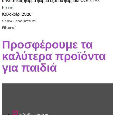
υπνόσακος
φόρμα
φόρμα εξόδου
φορμάκι
ΦΟΥΣΤΕΣ
Brand
Καλοκαίρι 2026
Show Products
21
Filters
1
Προσφέρουμε τα
καλύτερα προϊόντα
για παιδιά
Επικοινωνίστε Μαζί Μας
info@s-shop.gr