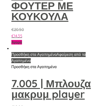
ΦΟΥΤΕΡ ΜΕ
μπορούν
να
ΚΟΥΚΟΥΛΑ
επιλεγούν
στη
σελίδα
€
20.50
του
€
14.35
προϊόντος
Αυτό
Αγορά
το
προϊόν
Προσθήκη στα Αγαπημένα
Αφαίρεση από τα
έχει
Αγαπημένα
πολλαπλές
Προσθήκη στα Αγαπημένα
παραλλαγές.
Οι
7.005 | Μπλουζα
επιλογές
μακρυμ player
μπορούν
να
επιλεγούν