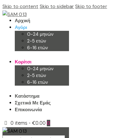
Skip to content
Skip to sidebar
Skip to footer
Αρχική
Αγόρι
0-24 μηνών
2-5 ετών
6-16 ετών
Κορίτσι
0-24 μηνών
2-5 ετών
6-16 ετών
Κατάστημα
Σχετικά Με Εμάς
Επικοινωνία
0 items
-
€0.00
0