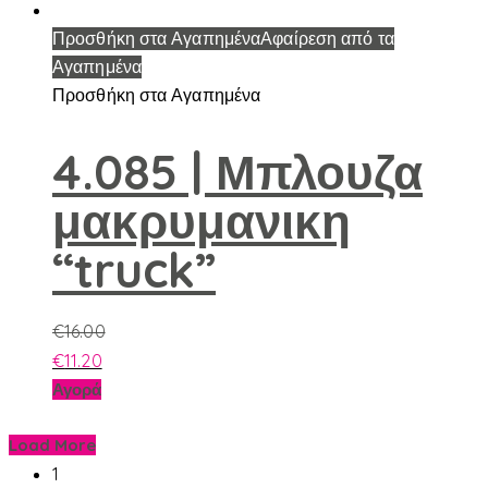
το
προϊόν
Προσθήκη στα Αγαπημένα
Αφαίρεση από τα
έχει
Αγαπημένα
πολλαπλές
Προσθήκη στα Αγαπημένα
παραλλαγές.
Οι
4.085 | Μπλουζα
επιλογές
μακρυμανικη
μπορούν
να
“truck”
επιλεγούν
στη
σελίδα
€
16.00
του
€
11.20
προϊόντος
Αυτό
Αγορά
το
προϊόν
Load More
έχει
1