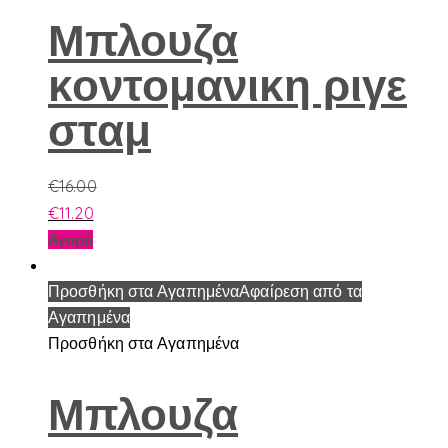
Μπλουζα
κοντομανικη ριγε
σταμ
€
16.00
€
11.20
Αυτό
Αγορά
το
προϊόν
Προσθήκη στα Αγαπημένα
Αφαίρεση από τα
έχει
Αγαπημένα
πολλαπλές
Προσθήκη στα Αγαπημένα
παραλλαγές.
Οι
Μπλουζα
επιλογές
μπορούν