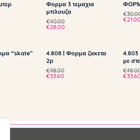
υτερ
Φορμα 3 τεμαχια
ΦΟΡΜ
μπλουζα
€
30.0
€
21.0
€
40.00
€
28.00
ρμα “skate”
4.808 | Φορμα ζακετα
4.803
2p
με στ
€
48.00
€
48.0
€
33.60
€
33.6
στε Μαζί Μας
Εξυπηρέτηση Πελατών