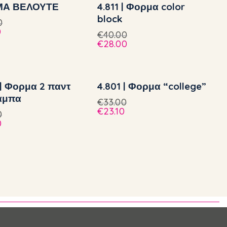
Α ΒΕΛΟΥΤΕ
4.811 | Φορμα color
block
0
0
€
40.00
€
28.00
 | Φορμα 2 παντ
4.801 | Φορμα “college”
αμπα
€
33.00
€
23.10
0
0