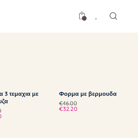
0
 3 τεμαχια με
Φορμα με βερμουδα
υζα
€
46.00
€
32.20
0
0