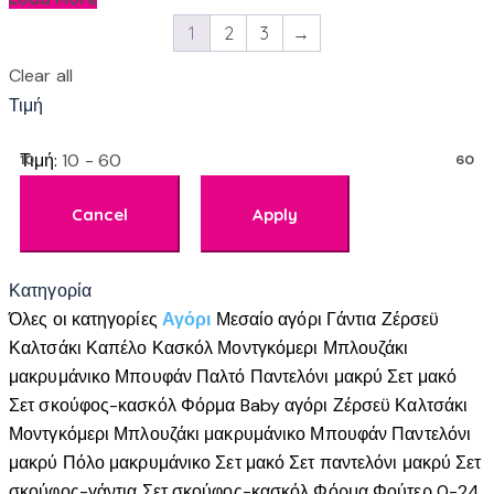
1
2
3
→
Clear all
Τιμή
Τιμή:
10 - 60
10
60
Κατηγορία
Όλες οι κατηγορίες
Αγόρι
Μεσαίο αγόρι
Γάντια
Ζέρσεϋ
Καλτσάκι
Καπέλο
Κασκόλ
Μοντγκόμερι
Μπλουζάκι
μακρυμάνικο
Μπουφάν
Παλτό
Παντελόνι μακρύ
Σετ μακό
Σετ σκούφος-κασκόλ
Φόρμα
Baby αγόρι
Ζέρσεϋ
Καλτσάκι
Μοντγκόμερι
Μπλουζάκι μακρυμάνικο
Μπουφάν
Παντελόνι
μακρύ
Πόλο μακρυμάνικο
Σετ μακό
Σετ παντελόνι μακρύ
Σετ
σκούφος-γάντια
Σετ σκούφος-κασκόλ
Φόρμα
Φούτερ
0-24