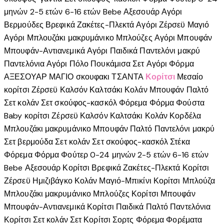
μηνών
2-5 ετών
6-16 ετών
Bebe
Αξεσουάρ Αγόρι
Βερμούδες
Βρεφικά
Ζακέτες-Πλεκτά Αγόρι
Ζέρσεϋ
Μαγιό
Αγόρι
Μπλουζάκι μακρυμάνικο
Μπλούζες Αγόρι
Μπουφάν
Μπουφάν-Αντιανεμικά Αγόρι
Παιδικά
Παντελόνι μακρύ
Παντελόνια Αγόρι
Πόλο
Πουκάμισα
Σετ Αγόρι
Φόρμα
ΑΞΕΣΟΥΑΡ
ΜΑΓΙΟ
σκουφακι
ΤΣΑΝΤΑ
Κορίτσι
Μεσαίο
κορίτσι
Ζέρσεϋ
Καλσόν
Καλτσάκι
Κολάν
Μπουφάν
Παλτό
Σετ κολάν
Σετ σκούφος-κασκόλ
Φόρεμα
Φόρμα
Φούστα
Baby κορίτσι
Ζέρσεϋ
Καλσόν
Καλτσάκι
Κολάν
Κορδέλα
Μπλουζάκι μακρυμάνικο
Μπουφάν
Παλτό
Παντελόνι μακρύ
Σετ βερμούδα
Σετ κολάν
Σετ σκούφος-κασκόλ
Στέκα
Φόρεμα
Φόρμα
Φούτερ
0-24 μηνών
2-5 ετών
6-16 ετών
Bebe
Αξεσουάρ Κορίτσι
Βρεφικά
Ζακέτες-Πλεκτά Κορίτσι
Ζέρσεϋ
Ημιζιβάγκο
Κολάν
Μαγιό-Μπικίνι Κορίτσι
Μπλούζα
Μπλουζάκι μακρυμάνικο
Μπλούζες Κορίτσι
Μπουφάν
Μπουφάν-Αντιανεμικά Κορίτσι
Παιδικά
Παλτό
Παντελόνια
Κορίτσι
Σετ κολάν
Σετ Κορίτσι
Σορτς
Φόρεμα
Φορέματα