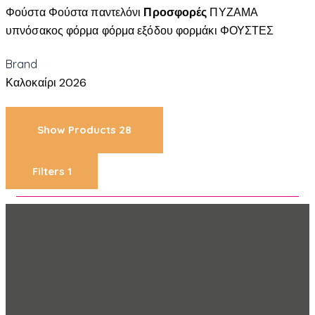
Φούστα
Φούστα παντελόνι
Προσφορές
ΠΥΖΑΜΑ
υπνόσακος
φόρμα
φόρμα εξόδου
φορμάκι
ΦΟΥΣΤΕΣ
Brand
Καλοκαίρι 2026
Show Products
28
Filters
1
Επικοινωνίστε Μαζί Μας